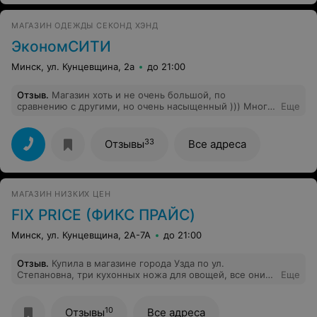
другую.
МАГАЗИН ОДЕЖДЫ СЕКОНД ХЭНД
ЭкономСИТИ
Минск, ул. Кунцевщина, 2а
до 21:00
Отзыв
.
Магазин хоть и не очень большой, по
сравнению с другими, но очень насыщенный ))) Много
Еще
товаров, много скидок, попадаются новые вещи.
Находится в промышленном здании, но покупатели
есть постоянно. Я сама работаю в этом же здании и
33
Отзывы
Все адреса
захожу почти каждый день.
МАГАЗИН НИЗКИХ ЦЕН
FIX PRICE (ФИКС ПРАЙС)
Минск, ул. Кунцевщина, 2А-7А
до 21:00
Отзыв
.
Купила в магазине города Узда по ул.
Степановна, три кухонных ножа для овощей, все они
Еще
сломались с первого дня применения,придя в магазин
с чеком, через пять дней,заведующая магазином дала
ясно понять что замены не будет. Поэтому хотите
10
Отзывы
Все адреса