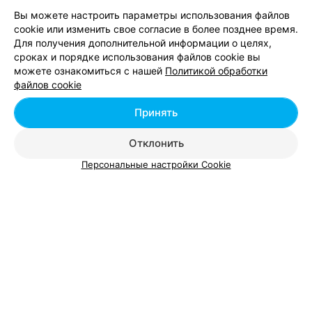
Вы можете настроить параметры использования файлов
cookie или изменить свое согласие в более позднее время.
КОСМЕТИЧЕСКИЙ КАБИНЕТ
Для получения дополнительной информации о целях,
Наше Mesto
сроках и порядке использования файлов cookie вы
Минск, ул. Притыцкого, 148
до 21:00
можете ознакомиться с нашей
Политикой обработки
файлов cookie
Принять
Отклонить
Добавить компанию
Персональные настройки Cookie
Добавить специалиста
О проекте
Новости проекта
Размещение рекламы
Вакансии
Публичный договор
Способы оплаты