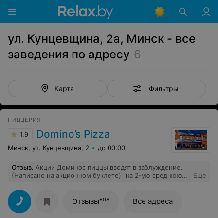
ул. Кунцевщина, 2а, Минск - все
заведения по адресу
6
Фильтры
Карта
ПИЦЦЕРИЯ
Domino’s Pizza
1.9
Минск, ул. Кунцевщина, 2
до 00:00
Отзыв
.
Акции Доминос пиццы вводят в заблуждение.
(Написано на акционном буклете) "на 2-ую среднюю
Еще
или большую пиццу -70%", а вот то, что первая должна
быть либо большой или средней и не из категории
суперцена буклет умалчивает. Я не доволен, что такое
608
Отзывы
Все адреса
пренебрежительное отношение получает клиент.
Пицца не плохая, но лучше в следующий раз пойду в