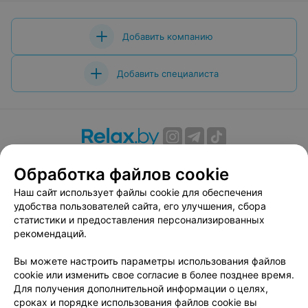
Добавить компанию
Добавить специалиста
О проекте
Новости проекта
Размещение рекламы
Обработка файлов cookie
Вакансии
Публичный договор
Способы оплаты
Наш сайт использует файлы cookie для обеспечения
Публичный договор по использованию сервиса
удобства пользователей сайта, его улучшения, сбора
«Афиша»
статистики и предоставления персонализированных
Пользовательское соглашение
рекомендаций.
Написать в поддержку
Вы можете настроить параметры использования файлов
Связаться по вопросам сотрудничества
cookie или изменить свое согласие в более позднее время.
Написать руководителю relax.by
Для получения дополнительной информации о целях,
сроках и порядке использования файлов cookie вы
Персональные настройки cookie