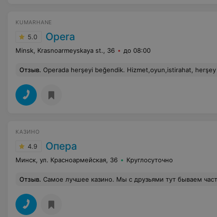
KUMARHANE
Opera
5.0
Minsk, Krasnoarmeyskaya st., 36
до 08:00
Отзыв
.
Operada herşeyi beğendik. Hizmet,oyun,istirahat, herşey en yüksek seviyede. Özellikle blackjack,m
КАЗИНО
Опера
4.9
Минск, ул. Красноармейская, 36
Круглосуточно
Отзыв
.
Самое лучшее казино. Мы с друзьями тут бываем часто. Ни разу не уходили в плохо