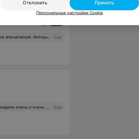
Отклонить
Принять
Персональные настройки Cookie
Отдельное спасибо за настоящую китайскую кухню.
Еще
а в день свадьбы обслуживание было великолепным. Людмила четко все контролировала, а обслуживанием официантов восхищались даже гости) Еда была безумно вкусная(даже говядина и утка были нежнейшими) и самое главное(чего боятся все родители) все очень! наелись.Я до сих пор под впечатлением)
Еще