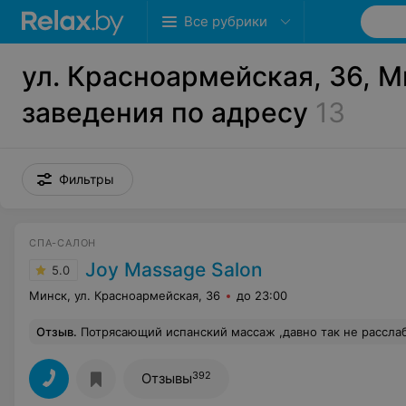
Все рубрики
ул. Красноармейская, 36, М
заведения по адресу
13
Фильтры
СПА-САЛОН
Joy Massage Salon
5.0
Минск, ул. Красноармейская, 36
до 23:00
Отзыв
.
Потрясающий испанский массаж ,давно так не расслаблялась ) спасибо большое золотым ручкам Татьяны очен
392
Отзывы