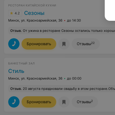
РЕСТОРАН КИТАЙСКОЙ КУХНИ
Сезоны
4.2
Минск, ул. Красноармейская, 36
до 14:30
Отзыв
.
От ужина в ресторане Сезоны остались только хорошие впечатления. Интерьер и обслуживание на высшем уровне. 
22
Бронировать
Отзывы
БАНКЕТНЫЙ ЗАЛ
Стиль
Минск, ул. Красноармейская, 36
до 00:00
Отзыв
.
20 августа праздновали свадьбу в этом ресторане.Объездили очень и очень много..Хотелось и кухню хорошую, и обслуживание. Пекин посоветовали наши знакомые... Мы посмотрели зал, пообщались с администратором и остановились на Пекине. Поскольку я готовилась без организатора, то все равно не была уверена в том, что все будет отлично. Но потом, при подготовке к свадьбе я была поражена подходом к клиентам. Администратор Людмила пример профессионализма, при каждом общении с ней мы выходили и восхищались ее отношением к работе. Она подсказывала нам по всем мелким нюансам, даже не касающимся непосредственно ее обязанностей. Мы отдельно продумывали меню для вегетарианцев, разные горячие для гостей. Ну 
2
Бронировать
Отзывы