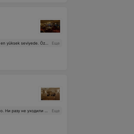
inimum 25$ bahis ile genel odada bulunan.
Еще
м настроении. Атмосфера отличная!
Еще