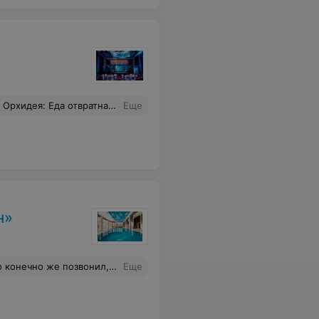
утылка белорусского шампанского. Пришлось заказывать, чтобы не отравиться. Россияне просто были в шоке и пытались высказать администратору. Смешно. Выводы не сделают. Я один раз все это видела на свадьбе, думала случайность, это у них система. Не рекомендую, банкетная служба нулевая.
Еще
н»
и, по телефону есть, а купить нельзя. Так что, спасибо, что убил 2 часа в пробках
Еще