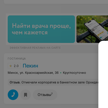
ЭФФЕКТИВНАЯ РЕКЛАМА НА САЙТЕ
ГОСТИНИЦА
Пекин
2.0
Минск, ул. Красноармейская, 36
Круглосуточно
Отзыв
.
Отмечали корпоратив в банкетном зале Орхидея. Всем очень довольны.Еда очень вкусная. Обслуживание на высоте. ИМХО лучшее чем на других проведенных ранее мероприятия в иных заведениях. Ад
7
Отзывы