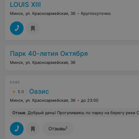
LOUIS XIII
Минск, ул. Красноармейская, 36
Круглосуточно
Парк 40-летия Октября
Минск, ул. Красноармейская, 36
КАФЕ
Оазис
5.0
Минск, ул. Красноармейская, 36
до 23:00
Отзыв
.
Добрый день! Прогуливаясь по парку на берегу реки Свислочь, случайно зашли в отель "Пекин", в котором узнали про кафе "Оазис". И нам очень понравилось там. Сервис отличный, еда очень вкусная. В меню есть белорусские драники, мачанка. Должно быть интересно иностранцам. Рассказали нам про завтраки со шведским столом и дополнительно китайскими блюдами. Даже если не проживаешь 
1
Отзывы