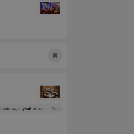
в самом отеле, можно спокойно приходить в кафе и шикарно позавтракать. Решили, что надо будет устроить себе такие утренние посиделки в этом прекрасном месте.
Еще