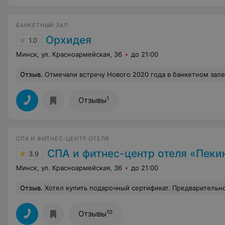
БАНКЕТНЫЙ ЗАЛ
Орхидея
1.0
Минск, ул. Красноармейская, 36
до 21:00
Отзыв
.
Отмечали встречу Нового 2020 года в банкетном зале Орхидея: Еда отвратная, не понятно где они ее взяли. Горячее «рыба» не понятного происхождения резиновая. Ведущий полный ноль, что то не внятно говорил и сам с этого веселился, оказалось это гитарист группы, которая начала играть в 1—30 ночи, когда от скуки начали все расходится. На танцполе осталось из 300 гостей, человек 15. Обслуживание, как всегда ни какое. Нанимается на банкеты не обученный персонал. Сами брали себе тарелки и вилки, не дозваться, не дождаться. Цена 150—190 долларов на человека, еда и спиртное по качеству не соответствуют ценнику. На 8 человек 1 бутылка кислого белого вина, 2 красного и 1 б
1
Отзывы
СПА И ФИТНЕС-ЦЕНТР ОТЕЛЯ
СПА и фитнес-центр отеля «Пеки
3.9
Минск, ул. Красноармейская, 36
до 21:00
Отзыв
.
Хотел купить подарочный сертификат. Предварительно конечно же позвонил, чтобы убедиться что они есть. В итоге приехал, а их "еще" нельзя купить, просто нету, не распечатали. На сайт добавил
10
Отзывы