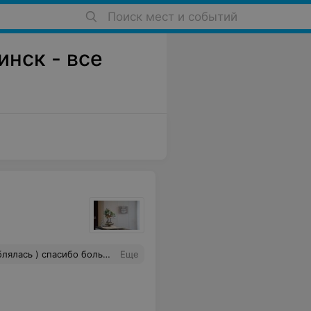
Поиск мест и событий
инск - все
ь приятная девушка с волшебными ручками )))
Еще