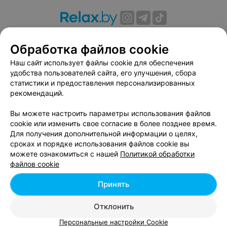
О проекте
Новости проекта
Размещение рекламы
Обработка файлов cookie
Вакансии
Публичный договор
Способы оплаты
Публичный договор по использованию сервиса
Наш сайт использует файлы cookie для обеспечения
«Афиша»
удобства пользователей сайта, его улучшения, сбора
статистики и предоставления персонализированных
Пользовательское соглашение
рекомендаций.
Написать в поддержку
Вы можете настроить параметры использования файлов
Связаться по вопросам сотрудничества
cookie или изменить свое согласие в более позднее время.
Написать руководителю relax.by
Для получения дополнительной информации о целях,
Персональные настройки cookie
сроках и порядке использования файлов cookie вы
можете ознакомиться с нашей
Политикой обработки
Обработка персональных данных
файлов cookie
Принять
© 2026 ООО «Артокс Лаб», УНП 191700409, регистрирующий орган -
Отклонить
Минский горисполком
| 220012, Республика Беларусь, г. Минск,
улица Толбухина, 2, пом. 16 | info@relax.by
Персональные настройки Cookie