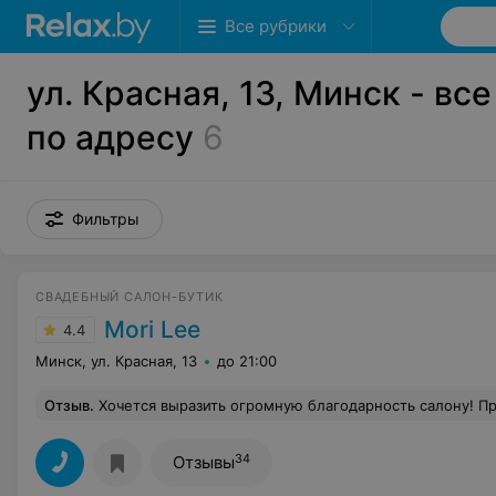
Все рубрики
ул. Красная, 13, Минск - вс
по адресу
6
Фильтры
СВАДЕБНЫЙ САЛОН-БУТИК
Mori Lee
4.4
Минск, ул. Красная, 13
до 21:00
Отзыв
.
Хочется выразить огромную благодарность салону! Прекрасный уровень и выбор платьев, обслуживания, подгонки и подбора аксессуаров к образу. Сложно было определиться среди такого количества салонов и нарядов. Но рекомендация подруги, которая тоже брала у вас платье, 
34
Отзывы