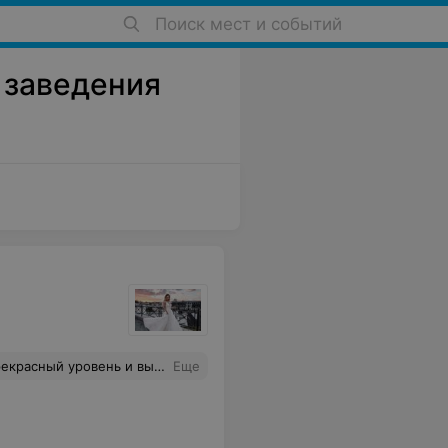
Поиск мест и событий
е заведения
была очень кстати. Я очень довольна, что осталась у вас! Спасибо! А мое платье просто произвело фурор среди родных)
Еще