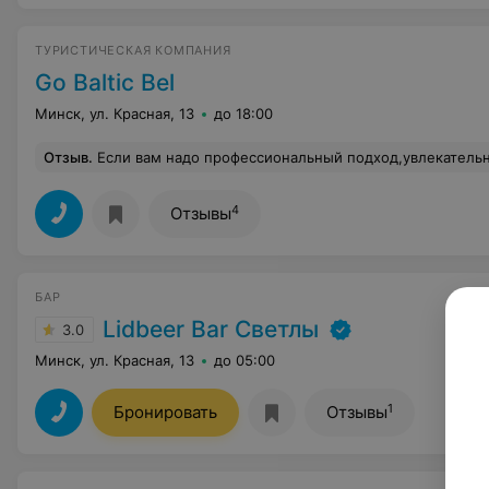
ТУРИСТИЧЕСКАЯ КОМПАНИЯ
Go Baltic Bel
Минск, ул. Красная, 13
до 18:00
Отзыв
.
Если вам надо профессиональный подход,увлекательные концертные программы,то вы обратились по адресу!! 
4
Отзывы
БАР
Lidbeer Bar Светлы
3.0
Минск, ул. Красная, 13
до 05:00
1
Бронировать
Отзывы