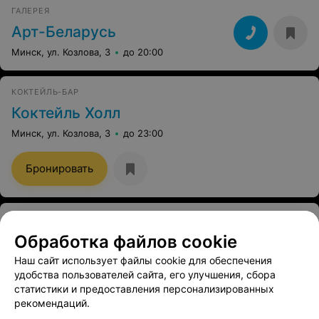
ГАЛЕРЕЯ
Арт-Беларусь
Минск, ул. Козлова, 3
до 20:00
КОКТЕЙЛЬ-БАР
Коктейль Холл
Минск, ул. Козлова, 3
до 23:00
Бронировать
ФУТБОЛЬНЫЙ КЛУБ
Спарта
Обработка файлов cookie
Наш сайт использует файлы cookie для обеспечения
Минск, ул. Краснозвездная, 25
до 22:00
удобства пользователей сайта, его улучшения, сбора
статистики и предоставления персонализированных
РЕМОНТ УСТРОЙСТВ СВЯЗИ
рекомендаций.