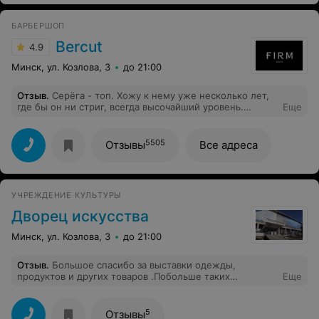
БАРБЕРШОП
Bercut
4.9
Минск, ул. Козлова, 3
до 21:00
Отзыв
.
Серёга - топ. Хожу к нему уже несколько лет,
где бы он ни стриг, всегда высочайший уровень.
Еще
Только скилл - и ничего лишнего. Горячо рекомендую!
5505
Отзывы
Все адреса
УЧРЕЖДЕНИЕ КУЛЬТУРЫ
Дворец искусства
Минск, ул. Козлова, 3
до 21:00
Отзыв
.
Большое спасибо за выставки одежды,
продуктов и других товаров .Побольше таких
Еще
выставок.Спасибо руководству выставки.
5
Отзывы