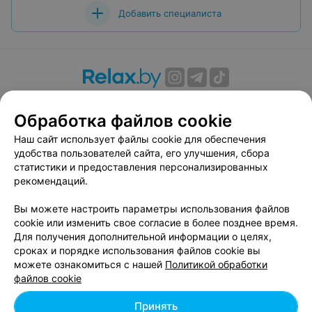
Добавить специалиста
О проекте
Новости проекта
Размещение рекламы
Обработка файлов cookie
Вакансии
Публичный договор
Способы оплаты
Публичный договор по использованию сервиса
Наш сайт использует файлы cookie для обеспечения
«Афиша»
удобства пользователей сайта, его улучшения, сбора
статистики и предоставления персонализированных
Пользовательское соглашение
рекомендаций.
Написать в поддержку
Вы можете настроить параметры использования файлов
Связаться по вопросам сотрудничества
cookie или изменить свое согласие в более позднее время.
Написать руководителю relax.by
Для получения дополнительной информации о целях,
Персональные настройки cookie
сроках и порядке использования файлов cookie вы
можете ознакомиться с нашей
Политикой обработки
Обработка персональных данных
файлов cookie
Принять