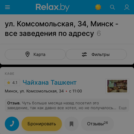
ул. Комсомольская, 34, Минск -
все заведения по адресу
6
Фильтры
Карта
КАФЕ
Чайхана Ташкент
4.1
Минск, ул. Комсомольская, 34
с 11:00
Отзыв
.
Чуть больше месяца назад посетил это
заведение, так как давно все хотел, но не получалось.
Еще
Заказал лагман с лепешкой. К сожалению был
расстроен блюдом: лепешка очень отдавала запахом
дрожжей, а в лагмане только пару тонюсеньких
26
Бронировать
Отзывы
кусочков мяса было. Из овощей пару кусков
болгарского перца и много кетчупа или соуса. Ожидал