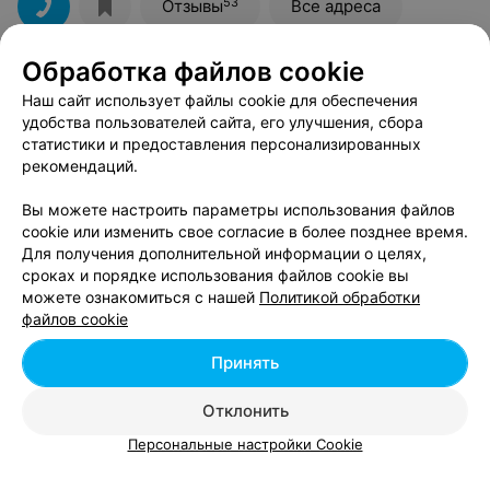
живую рыбу, но содержать ее в воде, а не дать ей
53
Отзывы
Все адреса
слыхать
Обработка файлов cookie
Наш сайт использует файлы cookie для обеспечения
удобства пользователей сайта, его улучшения, сбора
статистики и предоставления персонализированных
рекомендаций.
Вы можете настроить параметры использования файлов
cookie или изменить свое согласие в более позднее время.
Для получения дополнительной информации о целях,
ЭФФЕКТИВНАЯ РЕКЛАМА НА САЙТЕ
сроках и порядке использования файлов cookie вы
можете ознакомиться с нашей
Политикой обработки
ТУРИСТИЧЕСКАЯ КОМПАНИЯ
файлов cookie
Гулливер
Принять
Минск, ул. Комсомольская, 34
до 18:00
Отклонить
Персональные настройки Cookie