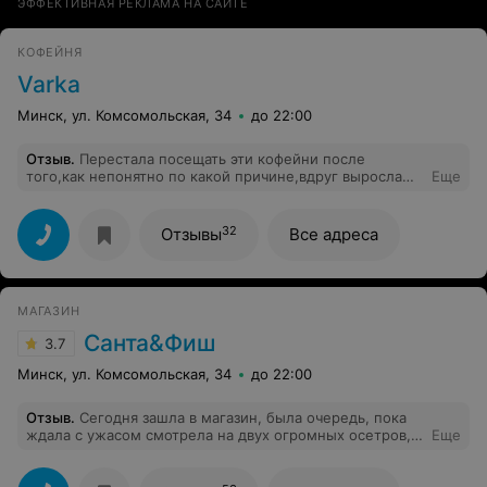
ЭФФЕКТИВНАЯ РЕКЛАМА НА САЙТЕ
КОФЕЙНЯ
Varka
Минск, ул. Комсомольская, 34
до 22:00
Отзыв
.
Перестала посещать эти кофейни после
того,как непонятно по какой причине,вдруг выросла
Еще
цена Есть другие в Минске кофейни, с более
интересным интерьером и более вкусно
приготовленным кофе,и адекватными ценами.
32
Отзывы
Все адреса
МАГАЗИН
Санта&Фиш
3.7
Минск, ул. Комсомольская, 34
до 22:00
Отзыв
.
Сегодня зашла в магазин, была очередь, пока
ждала с ужасом смотрела на двух огромных осетров, с
Еще
ценником живые, которые лежали на льду, и жадно
дышали жабрами, может и надо иметь в магазине