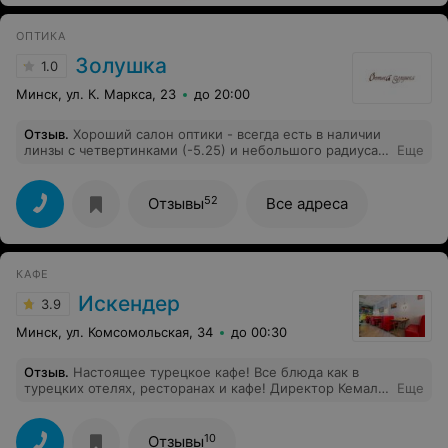
большего :( Норм была только лапша. Обидно конечно
за такую готовку. Не сравнится с настоящим уйгурским
ОПТИКА
лагманом... Интерьер неплохой.
Золушка
1.0
Минск, ул. К. Маркса, 23
до 20:00
Отзыв
.
Хороший салон оптики - всегда есть в наличии
линзы с четвертинками (-5.25) и небольшого радиуса.
Еще
До этого обошла 4 оптики - нигде не могла найти.
Поехала в "Золушку" на Воронянского 1а - были в
наличии, и даже на выбор. Было приятно, что зайдя в
52
Отзывы
Все адреса
салон в 8-55 (а начинают работать с 9) меня всё равно
обслужили и подарили фирменну шоколадку.
Обращалась до этого не раз - только положительные
впечатления.
КАФЕ
Искендер
3.9
Минск, ул. Комсомольская, 34
до 00:30
Отзыв
.
Настоящее турецкое кафе! Все блюда как в
турецких отелях, ресторанах и кафе! Директор Кемаль
Еще
Бей встречает и беседует с каждым гостем! Все
обалденно вкусно! Рекомендую категорически!
10
Отзывы