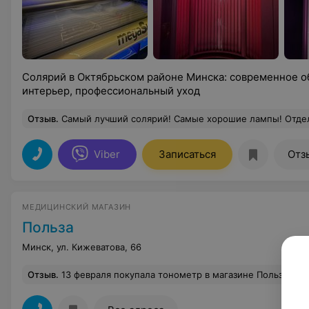
Солярий в Октябрьском районе Минска: современное о
интерьер, профессиональный уход
Отзыв
.
Самый лучший солярий! Самые хорошие лампы! Отдельное спасибо администратору Виктории з
Viber
Записаться
Отз
МЕДИЦИНСКИЙ МАГАЗИН
Польза
Минск, ул. Кижеватова, 66
Отзыв
.
13 февраля покупала тонометр в магазине Польза пр. Независимости 85Б. Огромный ассортимент товаров на любую потребность и цену. Отзывчивый продавец Юшкевич Светлана. Много внимания оказывает каждому клиенту. Вежлива и доброжелательно относится к клиентам. Мне помогла определиться с моделью. Все проверила, рассказал