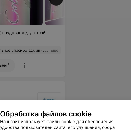
борудование, уютный
а профессиональный подход к клиентам!
Еще
4
ывы
Обработка файлов cookie
а и показала. Спасибо за тонометр, за внимание. Ассортимент других товаров удовлетворительный. Сегодня были скидки, что тоже приятно!
Еще
Наш сайт использует файлы cookie для обеспечения
удобства пользователей сайта, его улучшения, сбора