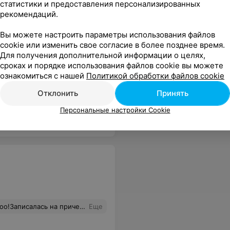
статистики и предоставления персонализированных
рекомендаций.
Вы можете настроить параметры использования файлов
cookie или изменить свое согласие в более позднее время.
Для получения дополнительной информации о целях,
сроках и порядке использования файлов cookie вы можете
ознакомиться с нашей
Политикой обработки файлов cookie
ятно какой фрезой, на все ушло около 30 минут по времени , и за этот "сервис" 43 рубля, этот cалон не должен вообще существовать , еще и с такими ценами , на дому мастера намного лучше делают за эти же деньги. Никому не советую туда идти.
Еще
Отклонить
Принять
Персональные настройки Cookie
ершение работы, попросила волосы заколоть на бок, потому что, то что получилось у мастера можно было хотя бы спасти так и самой потом доделать. Вывод один- не пойду ни за что на свете больше туда и вам не советую!
Еще