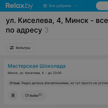
Все рубрики
ул. Киселева, 4, Минск - вс
по адресу
3
Фильтры
Мастерская Шоколада
Минск, ул. Киселева, 4
до 23:00
Отзыв
.
Редко делюсь впечатлениями, но тут просто не устояла)) Раньше заходили с девочками попить кофе и скушать что-нибудь сладенькое, а вчера были приятно удивлены , что здесь теперь можно и перекусить. Салаты просто огромные)) места в животе не хвати
22
Отзывы