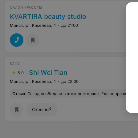
САЛОН КРАСОТЫ
KVARTIRA beauty studio
Минск, ул. Киселёва, 4
до 21:00
КАФЕ
Shi Wei Tian
5.0
Минск, ул. Киселёва, 4
до 22:00
Отзыв
.
Сегодня обедали в этом ресторане. Еда понравилась, цены порадовали. Очень быстро при
6
Отзывы