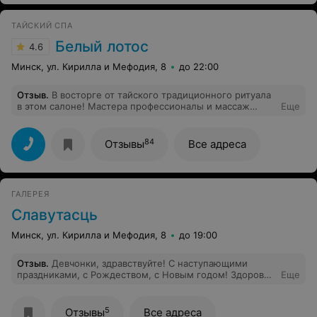
ТАЙСКИЙ СПА
Белый лотос
4.6
Минск, ул. Кирилла и Мефодия, 8
до 22:00
Отзыв
.
В восторге от тайского традиционного ритуала
в этом салоне! Мастера профессионалы и массаж
Еще
доставляет максимум удовольствия, невероятно
расслабляет. Время там очень быстро пролетает, что
хочется возвращаться снова и снова. Обслуживание,
84
Отзывы
Все адреса
массаж и атмосфера на 100% понравились.
Рекомендую всем именно этот тайский спа! Спасибо
Вам за великолепный отдых, массажистки-чудо!!!
ГАЛЕРЕЯ
Славутасць
Минск, ул. Кирилла и Мефодия, 8
до 19:00
Отзыв
.
Девчонки, здравствуйте! С наступающими
праздниками, с Рождеством, с Новым годом! Здоровья
Еще
всем и близким, успехов, всех человеческих радостей,
оптимизма, простого человеческого счастья! Очень
скучаю без Вас, жду в Смоленске, посылаю к Вам всех,
5
Отзывы
Все адреса