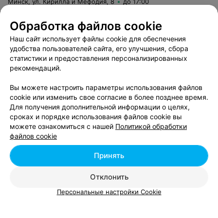
Минск, ул. Кирилла и Мефодия, 8
до 17:00
Обработка файлов cookie
МАЙСТЭРНЯ
Наш сайт использует файлы cookie для обеспечения
Шляхетны падарунак
удобства пользователей сайта, его улучшения, сбора
Минск, ул. Кирилла и Мефодия, 8
до 19:00
статистики и предоставления персонализированных
рекомендаций.
ТУРИСТИЧЕСКАЯ КОМПАНИЯ
Вы можете настроить параметры использования файлов
Экспонент
cookie или изменить свое согласие в более позднее время.
Для получения дополнительной информации о целях,
Минск, ул. Кирилла и Мефодия, 8
Выходной
сроках и порядке использования файлов cookie вы
можете ознакомиться с нашей
Политикой обработки
файлов cookie
Каретный дворик
Принять
Минск, ул. Кирилла и Мефодия, 8
Отклонить
Персональные настройки Cookie