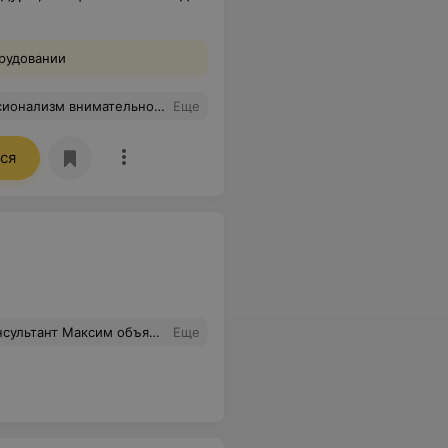
рудовании
зультатам. Делала депиляции александритовый лазер.Рекомендую
Еще
ся
л нужный мне товар! Новичку сделали скидку!
Еще