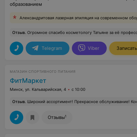
образованием
Александритовая лазерная эпиляция на современном обо
Отзыв
.
Огромное спасибо косметологу Татьяне за её профессионализм внимательность приятное общение очень милая женщина я осталась очень довольна ре
Telegram
Viber
Записать
МАГАЗИН СПОРТИВНОГО ПИТАНИЯ
ФитМаркет
Минск, ул. Кальварийская, 4
с 10:00
Отзыв
.
Широкий ассортимент! Прекрасное обслуживание! Консультант Максим объяснил что для чего нужно. Подобра
1
Отзывы