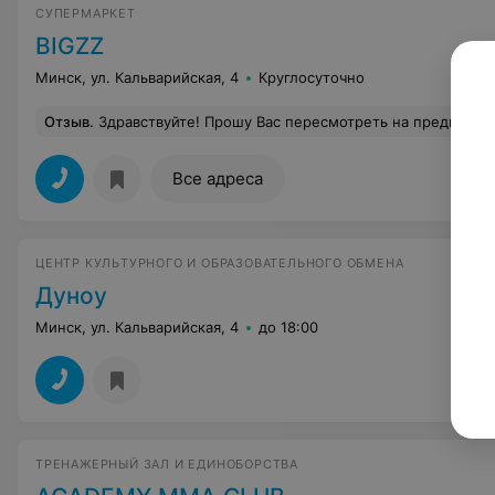
СУПЕРМАРКЕТ
BIGZZ
Минск, ул. Кальварийская, 4
Круглосуточно
Отзыв
.
Здравствуйте! Прошу Вас пересмотреть на предприятии плейлист. Все хорошо, отличный магазин, но одно но «одной информации для потребителей очень мало» особенно в ночное время. Добавьте, по
Все адреса
ЦЕНТР КУЛЬТУРНОГО И ОБРАЗОВАТЕЛЬНОГО ОБМЕНА
Дуноу
Минск, ул. Кальварийская, 4
до 18:00
ТРЕНАЖЕРНЫЙ ЗАЛ И ЕДИНОБОРСТВА