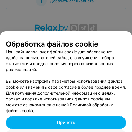
Добавить специалиста
О проекте
Новости проекта
Размещение рекламы
Обработка файлов cookie
Вакансии
Публичный договор
Способы оплаты
Наш сайт использует файлы cookie для обеспечения
Публичный договор по использованию сервиса
удобства пользователей сайта, его улучшения, сбора
«Афиша»
статистики и предоставления персонализированных
Пользовательское соглашение
рекомендаций.
Написать в поддержку
Вы можете настроить параметры использования файлов
Связаться по вопросам сотрудничества
cookie или изменить свое согласие в более позднее время.
Написать руководителю relax.by
Для получения дополнительной информации о целях,
сроках и порядке использования файлов cookie вы
Персональные настройки cookie
можете ознакомиться с нашей
Политикой обработки
Обработка персональных данных
файлов cookie
Принять
© 2026 ООО «Артокс Лаб», УНП 191700409, регистрирующий орган -