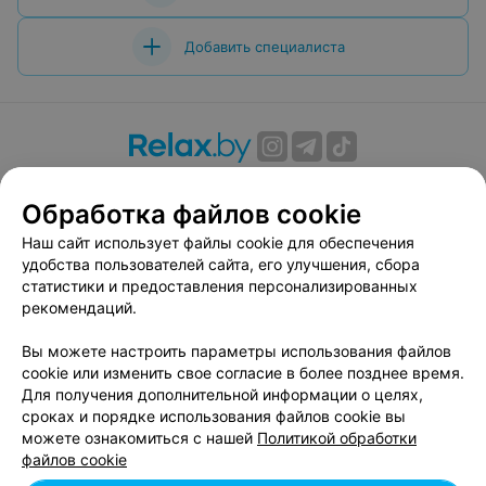
Добавить специалиста
О проекте
Новости проекта
Размещение рекламы
Обработка файлов cookie
Вакансии
Публичный договор
Способы оплаты
Публичный договор по использованию сервиса
Наш сайт использует файлы cookie для обеспечения
«Афиша»
удобства пользователей сайта, его улучшения, сбора
статистики и предоставления персонализированных
Пользовательское соглашение
рекомендаций.
Написать в поддержку
Вы можете настроить параметры использования файлов
Связаться по вопросам сотрудничества
cookie или изменить свое согласие в более позднее время.
Написать руководителю relax.by
Для получения дополнительной информации о целях,
Персональные настройки cookie
сроках и порядке использования файлов cookie вы
можете ознакомиться с нашей
Политикой обработки
Обработка персональных данных
файлов cookie