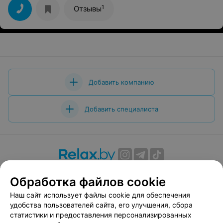
1
Отзывы
Добавить компанию
Добавить специалиста
О проекте
Новости проекта
Размещение рекламы
Обработка файлов cookie
Вакансии
Публичный договор
Способы оплаты
Наш сайт использует файлы cookie для обеспечения
Публичный договор по использованию сервиса
удобства пользователей сайта, его улучшения, сбора
«Афиша»
статистики и предоставления персонализированных
Пользовательское соглашение