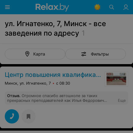
ул. Игнатенко, 7, Минск - все
заведения по адресу
1
Фильтры
Карта
Центр повышения квалификации
Минск, ул. Игнатенко, 7
с 08:30
Отзыв
.
Огромное спасибо автошколе за таких
прекрасных преподавателей как Илья Федорович
Еще
(теория) и Александр Васильевич (практика). Все сдал
с первого раза, руководство позаботилось об
оперативности в день сдачи, за что ещё раз огромное
спасибо!