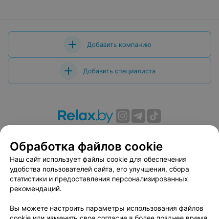
Добавить компанию
Добавить специалиста
О проекте
Новости проекта
Размещение рекламы
Обработка файлов cookie
Вакансии
Публичный договор
Способы оплаты
Публичный договор по использованию сервиса
Наш сайт использует файлы cookie для обеспечения
«Афиша»
удобства пользователей сайта, его улучшения, сбора
статистики и предоставления персонализированных
Пользовательское соглашение
рекомендаций.
Написать в поддержку
Вы можете настроить параметры использования файлов
Связаться по вопросам сотрудничества
cookie или изменить свое согласие в более позднее время.