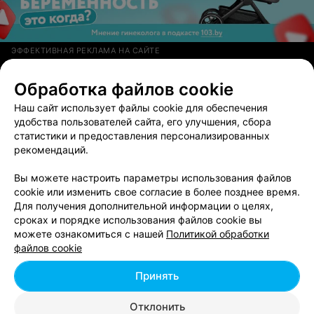
ЭФФЕКТИВНАЯ РЕКЛАМА НА САЙТЕ
ЭКСКУРСИИ ПО БЕЛАРУСИ
Обработка файлов cookie
Sauko travel
Наш сайт использует файлы cookie для обеспечения
удобства пользователей сайта, его улучшения, сбора
Минск, пр-т Пушкина, 1
до 21:00
статистики и предоставления персонализированных
рекомендаций.
МАГАЗИН
Вы можете настроить параметры использования файлов
Охотник и рыболов
cookie или изменить свое согласие в более позднее время.
Минск, пр-т Пушкина, 15
Выходной
Для получения дополнительной информации о целях,
сроках и порядке использования файлов cookie вы
можете ознакомиться с нашей
Политикой обработки
ДИЗАЙНЕР
файлов cookie
Natasha TSU RAN
Принять
Минск, пр-т Пушкина, 23
Отклонить