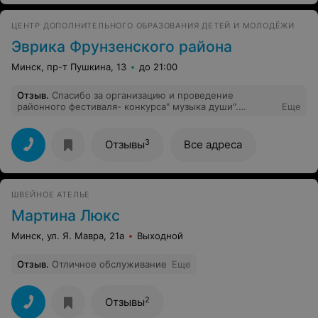
ЦЕНТР ДОПОЛНИТЕЛЬНОГО ОБРАЗОВАНИЯ ДЕТЕЙ И МОЛОДЁЖИ
Эврика Фрунзенского района
Минск, пр-т Пушкина, 13
до 21:00
Отзыв
.
Спасибо за организацию и проведение
районного фестиваля- конкурса" музыка души".
Еще
Организатор Граевская Н.Л. С учётом того что
конкурсы сейчас в большинстве своём проводятся
дистанционно и платные, это была хорошая
3
Отзывы
Все адреса
возможность для детей и учителей почувствовать зал,
публику, испытать и показать себя.
Профессиональное,чуткое жюри, неплохая
организация мероприятия. Ещё раз СПАСИБО. Хорошо ,
ШВЕЙНОЕ АТЕЛЬЕ
если этот конкурс станет традицией!
Мартина Люкс
Минск, ул. Я. Мавра, 21а
Выходной
Отзыв
.
Отличное обслуживание
Еще
2
Отзывы