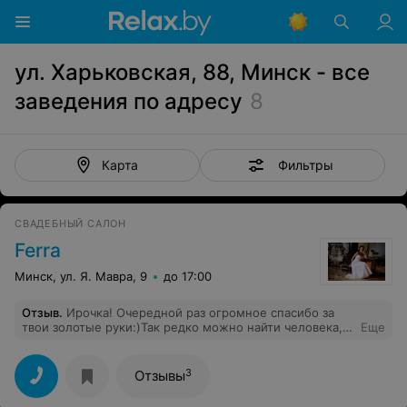
ул. Харьковская, 88, Минск - все
заведения по адресу
8
Фильтры
Карта
СВАДЕБНЫЙ САЛОН
Ferra
Минск, ул. Я. Мавра, 9
до 17:00
Отзыв
.
Ирочка! Очередной раз огромное спасибо за
твои золотые руки:)Так редко можно найти человека,
Еще
который понимает тебя с полуслова!! Удач и тебе,
творческих успехов и вдохновения!
3
Отзывы