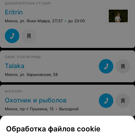
ДИЗАЙНЕРСКАЯ СТУДИЯ
Eritrin
Минск, ул. Янки Мавра, 27/37
до 20:00
ОФИС ПЛАТФОРМЫ
Talaka
Минск, ул. Харьковская, 58
МАГАЗИН
Охотник и рыболов
Минск, пр-т Пушкина, 15
Выходной
Обработка файлов cookie