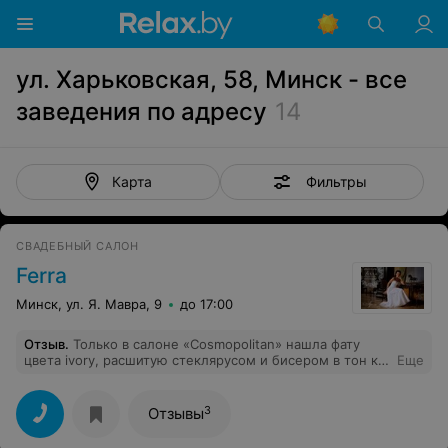
ул. Харьковская, 58, Минск - все
заведения по адресу
14
Фильтры
Карта
СВАДЕБНЫЙ САЛОН
Ferra
Минск, ул. Я. Мавра, 9
до 17:00
Отзыв
.
Только в салоне «Cosmopolitan» нашла фату
цвета ivory, расшитую стеклярусом и бисером в тон к
Еще
моему платью! Приятно, что в салоне обслуживает
внимательный и отзывчивый продавец-консультант.
3
Отзывы