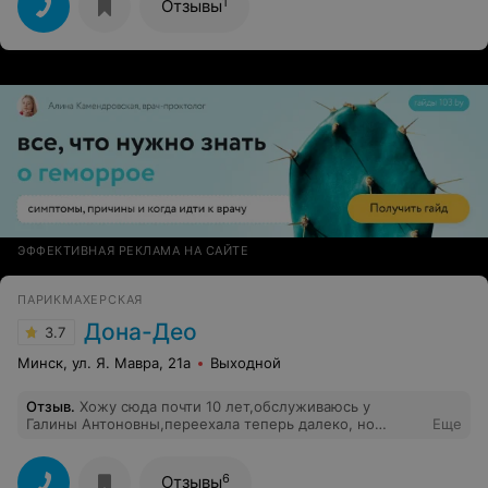
отлично. Рекомендую.
1
Отзывы
ЭФФЕКТИВНАЯ РЕКЛАМА НА САЙТЕ
ПАРИКМАХЕРСКАЯ
Дона-Део
3.7
Минск, ул. Я. Мавра, 21а
Выходной
Отзыв
.
Хожу сюда почти 10 лет,обслуживаюсь у
Галины Антоновны,переехала теперь далеко, но
Еще
продолжаю ездить к ней!Очень рекомендую!
6
Отзывы