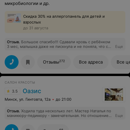
микробиологии и др.
Скидка 30% на аллергопанель для детей и
взрослых
до 31 августа
Отзыв
.
Большое спасибо!!! Сдавали кровь с ребёнком
3 мес, малышка даже не пискнула и не поняла, что с
Еще
ней сделали!!! Для меня, как для мамы, это очень
важно!!! Спасибо!!!
272
Отзывы
Все адреса
Все ц
САЛОН КРАСОТЫ
Оазис
3.5
Минск, ул. Гинтовта, 12а
до 21:00
Отзыв
.
Ходила туда несколько лет. Мастер Наталья по
маникюру-педикюру - замечательная. Но отношение
Еще
салона к постоянным клиентам так разочаровало, что
решила уйти от них. Вначале сами написали об акции:
"Любая регулярность в посещении приветствуется
68