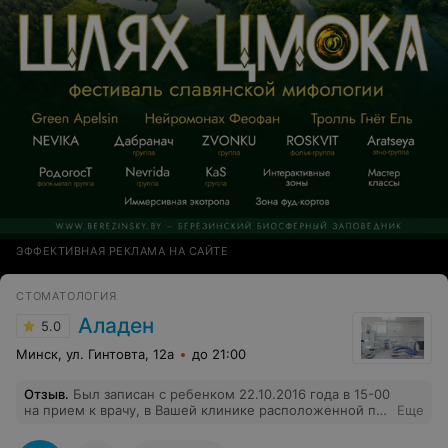
ЭФФЕКТИВНАЯ РЕКЛАМА НА САЙТЕ
СТОМАТОЛОГИЯ
Аладен
5.0
Минск, ул. Гинтовта, 12а
до 21:00
Отзыв
.
Был записан с ребенком 22.10.2016 года в 15-00
на прием к врачу, в Вашей клинике расположенной по
Еще
адресу: г.Минск, ул. Гинтовта, 12а.Прибыв в
назначенное время со своим ребенком,а именно 14-