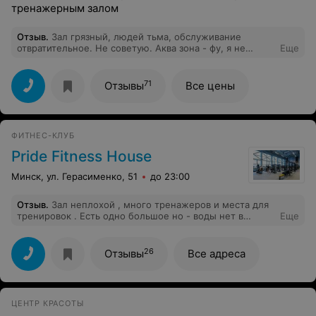
тренажерным залом
Отзыв
.
Зал грязный, людей тьма, обслуживание
отвратительное. Не советую. Аква зона - фу, я не
Еще
плаваю, сауна холодная. Не советую. Цена явно не
соответствует качеству и весьма завышена за такое. В
центре дешевле в 2,3 раза и залы намного лучше. Для
71
Отзывы
Все цены
заводского района - это неадекват. Вообщем кошмар.
ФИТНЕС-КЛУБ
Pride Fitness House
Минск, ул. Герасименко, 51
до 23:00
Отзыв
.
Зал неплохой , много тренажеров и места для
тренировок . Есть одно большое но - воды нет в
Еще
свободном доступе , не был ни в одном зале где не
было попить воды во время тренировок , а это очень
важная часть ! Есть бар , где можно купить и воду и
26
Отзывы
Все адреса
напитки с коктейлями , но одно другому не мешает -
поставьте бар и пусть будет вода , не иметь бойлера
для зала с такой ценой - это наглость.
ЦЕНТР КРАСОТЫ