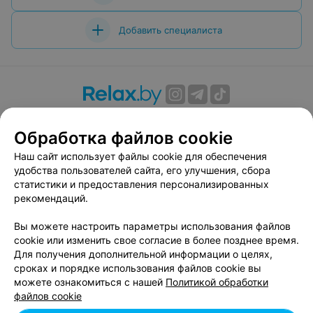
Добавить специалиста
О проекте
Новости проекта
Размещение рекламы
Обработка файлов cookie
Вакансии
Публичный договор
Способы оплаты
Публичный договор по использованию сервиса
Наш сайт использует файлы cookie для обеспечения
«Афиша»
удобства пользователей сайта, его улучшения, сбора
статистики и предоставления персонализированных
Пользовательское соглашение
рекомендаций.
Написать в поддержку
Вы можете настроить параметры использования файлов
Связаться по вопросам сотрудничества
cookie или изменить свое согласие в более позднее время.
Написать руководителю relax.by
Для получения дополнительной информации о целях,
Персональные настройки cookie
сроках и порядке использования файлов cookie вы
можете ознакомиться с нашей
Политикой обработки
Обработка персональных данных
файлов cookie