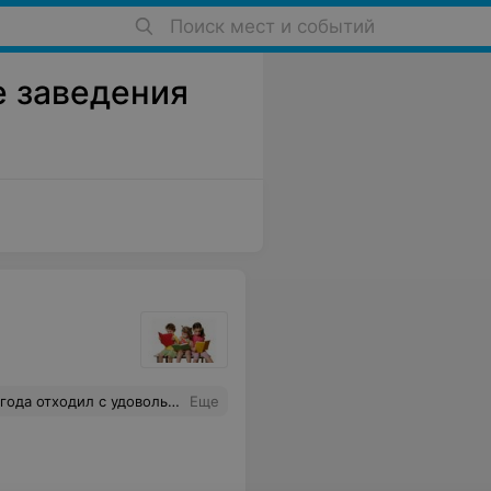
Поиск мест и событий
е заведения
твием,собираемся ходить и дальше
Еще