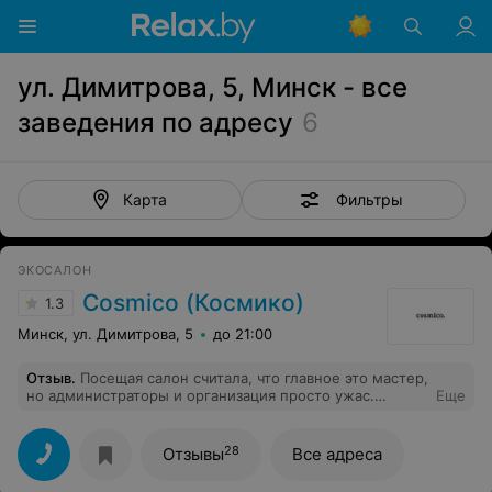
ул. Димитрова, 5, Минск - все
заведения по адресу
6
Фильтры
Карта
ЭКОСАЛОН
Cosmico (Космико)
1.3
Минск, ул. Димитрова, 5
до 21:00
Отзыв
.
Посещая салон считала, что главное это мастер,
но администраторы и организация просто ужас.
Еще
Агрессивный маркетинг с навязыванием покупок на
кассе. Отмена записи за 2 часа до записи, хотя ранее
запись подтвердили.
28
Отзывы
Все адреса