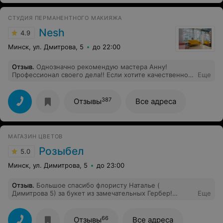
СТУДИЯ ПЕРМАНЕНТНОГО МАКИЯЖА
Nesh
4.9
Минск, ул. Дмитрова, 5
до 22:00
Отзыв
.
Однозначно рекомендую мастера Анну!
Профессионал своего дела!! Если хотите качественно и
Еще
красиво? Это к ней!!
387
Отзывы
Все адреса
МАГАЗИН ЦВЕТОВ
Розыбел
5.0
Минск, ул. Димитрова, 5
до 23:00
Отзыв
.
Большое спасибо флористу Наталье (
Димитрова 5) за букет из замечательных Гербер!
Еще
Отличное настроение и прекрасная осенняя
композиция!! Уделили много времени клиенту и
смогли подобрать именно то, чего душа желала!
66
Отзывы
Все адреса