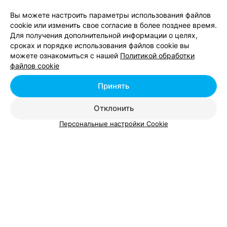
Вы можете настроить параметры использования файлов
ИМПЛАНТЫ И ИНСТРУМЕНТАРИЙ ДЛЯ ИХ УСТАНОВКИ
cookie или изменить свое согласие в более позднее время.
Алтимед
Для получения дополнительной информации о целях,
сроках и порядке использования файлов cookie вы
Минск, ул. Димитрова, 5
до 15:00
можете ознакомиться с нашей
Политикой обработки
файлов cookie
Принять
Отклонить
Добавить компанию
Персональные настройки Cookie
Добавить специалиста
О проекте
Новости проекта
Размещение рекламы
Вакансии
Публичный договор
Способы оплаты