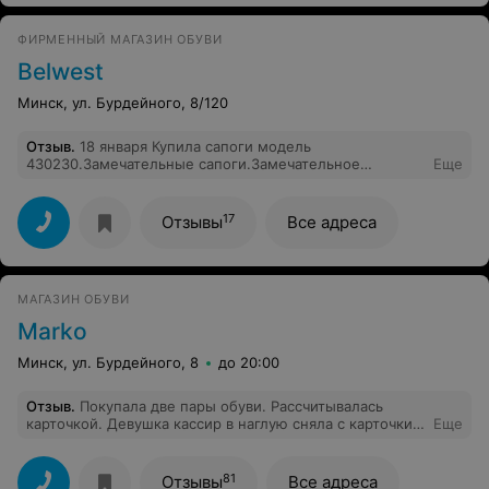
конечно всем сотрудникам Вашего магазина, которые
проявили себя как ответственные и
ФИРМЕННЫЙ МАГАЗИН ОБУВИ
профессиональные работники, чётко и добросовестно
выполняют свои обязанности, проявляют терпение и
Belwest
заботу о покупателе.В магазине всегда чисто,
аккуратно и встречают с улыбками. Как приятно!!! Всех
Минск, ул. Бурдейного, 8/120
с новым годом!!!
Отзыв
.
18 января Купила сапоги модель
430230.Замечательные сапоги.Замечательное
Еще
обслуживание. Замечательный коллектив магазина.
17
Отзывы
Все адреса
МАГАЗИН ОБУВИ
Marko
Минск, ул. Бурдейного, 8
до 20:00
Отзыв
.
Покупала две пары обуви. Рассчитывалась
карточкой. Девушка кассир в наглую сняла с карточки
Еще
ровненько на 100000 больше, чем надо. Увидела я это
только дома. Вернулась. Деньги отдали без разговоров
и выяснения причин. Просто из ящичка под кассой. Ну
81
Отзывы
Все адреса