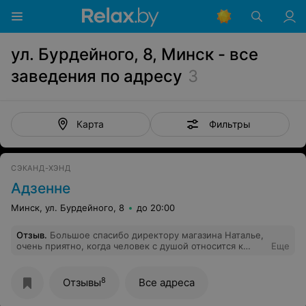
ул. Бурдейного, 8, Минск - все
заведения по адресу
3
Фильтры
Карта
СЭКАНД-ХЭНД
Адзенне
Минск, ул. Бурдейного, 8
до 20:00
Отзыв
.
Большое спасибо директору магазина Наталье,
очень приятно, когда человек с душой относится к
Еще
своему делу, хочется особо подчеркнуть ее
тактичность, тонкий вкус и высокий
профессионализмом.А так же администратору Татьяне,
8
Отзывы
Все адреса
которая со всем пониманием отнеслась к моему
вопросу и помогла сделать очень правильный выбор. И