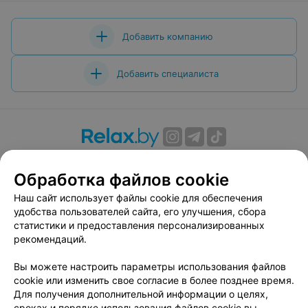
Добавить компанию
Добавить специалиста
О проекте
Новости проекта
Размещение рекламы
Обработка файлов cookie
Вакансии
Публичный договор
Способы оплаты
Публичный договор по использованию сервиса
Наш сайт использует файлы cookie для обеспечения
«Афиша»
удобства пользователей сайта, его улучшения, сбора
статистики и предоставления персонализированных
Пользовательское соглашение
рекомендаций.
Написать в поддержку
Вы можете настроить параметры использования файлов
Связаться по вопросам сотрудничества
cookie или изменить свое согласие в более позднее время.
Написать руководителю relax.by
Для получения дополнительной информации о целях,
Персональные настройки cookie
сроках и порядке использования файлов cookie вы