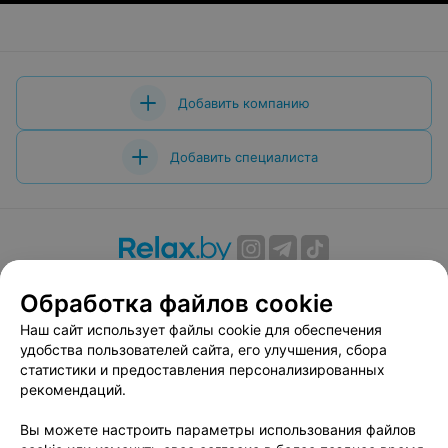
Добавить компанию
Добавить специалиста
О проекте
Новости проекта
Размещение рекламы
Обработка файлов cookie
Вакансии
Публичный договор
Способы оплаты
Наш сайт использует файлы cookie для обеспечения
Публичный договор по использованию сервиса
удобства пользователей сайта, его улучшения, сбора
«Афиша»
статистики и предоставления персонализированных
Пользовательское соглашение
рекомендаций.
Написать в поддержку
Вы можете настроить параметры использования файлов
Связаться по вопросам сотрудничества