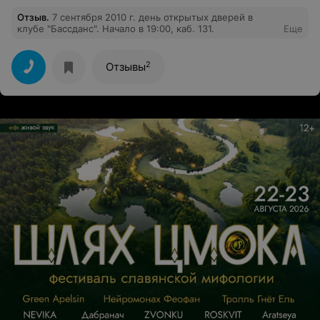
Отзыв
.
7 сентября 2010 г. день открытых дверей в
клубе "Бассданс". Начало в 19:00, каб. 131.
Еще
2
Отзывы