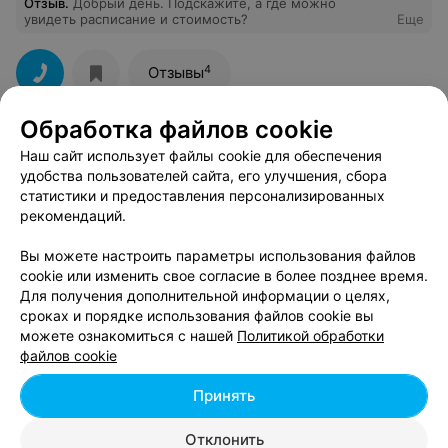
Отзыв
.
Добрый день. Подскажите, а где можно
увидеть расписание и стоимость?
Еще
4
Отзывы
Обработка файлов cookie
Дворец детей и молодежи
Наш сайт использует файлы cookie для обеспечения
удобства пользователей сайта, его улучшения, сбора
Минск, Старовиленский тракт, 41
Выходной
статистики и предоставления персонализированных
рекомендаций.
СТУДИЯ ЭТНИЧЕСКОГО ТАНЦА
Вы можете настроить параметры использования файлов
Наваратна
cookie или изменить свое согласие в более позднее время.
Минск, Старовиленский тракт, 41
Для получения дополнительной информации о целях,
сроках и порядке использования файлов cookie вы
можете ознакомиться с нашей
Политикой обработки
РЫЦАРСКИЙ КЛУБ
файлов cookie
Орден Северного Храма
Принять
Минск, Старовиленский тракт, 41
до 21:00
Отклонить