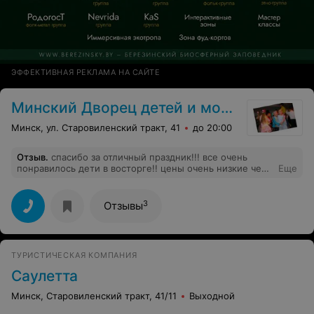
ЭФФЕКТИВНАЯ РЕКЛАМА НА САЙТЕ
Минский Дворец детей и молодежи
Минск, ул. Старовиленский тракт, 41
до 20:00
Отзыв
.
спасибо за отличный праздник!!! все очень
понравилось дети в восторге!! цены очень низкие чем
Еще
были удивлены ну в каком еще кафе кофе стоит 7000)))
всем удачи!
3
Отзывы
ТУРИСТИЧЕСКАЯ КОМПАНИЯ
Саулетта
Минск, Старовиленский тракт, 41/11
Выходной