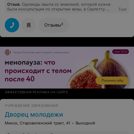
Отзыв
.
Однажды зашла со знакомой, которой нужна
была консультация по открытию визы, в Саулетту.
Еще
Заболтали, очаровали нас двоих на столько, что уже в
несколько поездок по Беларуси с ними ездили, мужей
прихватив)))) Все довольны. Спасибо! Летний отдых
3
Отзывы
также будем планировать с Саулеттой.
ЭФФЕКТИВНАЯ РЕКЛАМА НА САЙТЕ
УЧРЕЖДЕНИЕ ОБРАЗОВАНИЯ
Дворец молодежи
Минск, Старовиленский тракт, 41
Выходной