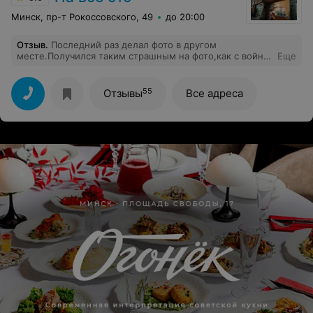
Минск, пр-т Рокоссовского, 49
до 20:00
Отзыв
.
Последний раз делал фото в другом
месте.Получился таким страшным на фото,как с войны
Еще
вернулся.Подумал ,что уже старею,поэтому все так
плохо.На днях делал фото на паспорт на Рокоссовского
49,фотки получились просто обалдеть,хоть на сайт
55
Отзывы
Все адреса
знакомств выкладывай)))).Фотограф-молодая
девчонка,просто молодец.Теперь за фото только
туда,и знакомым тоже буду советовать.