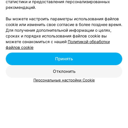
статистики и предоставления персонализированных
рекомендаций.
ЛОМБАРД
Вы можете настроить параметры использования файлов
Лат-Л
cookie или изменить свое согласие в более позднее время.
Минск, пр-т Рокоссовского, 49
до 20:00
Для получения дополнительной информации о целях,
сроках и порядке использования файлов cookie вы
можете ознакомиться с нашей
Политикой обработки
Все адреса
файлов cookie
Принять
Отклонить
Персональные настройки Cookie
Добавить компанию
Добавить специалиста