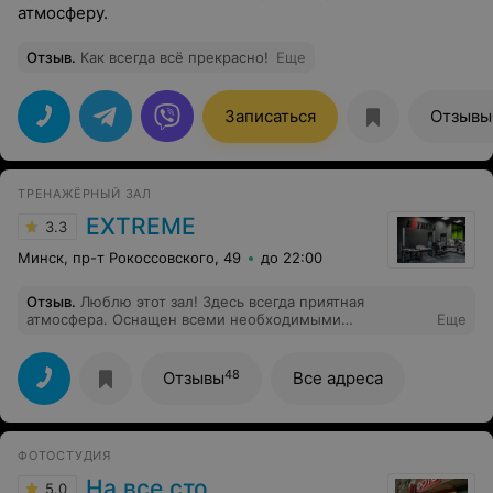
атмосферу.
Отзыв
.
Как всегда всё прекрасно!
Еще
Записаться
Отзывы
ТРЕНАЖЁРНЫЙ ЗАЛ
EXTREME
3.3
Минск, пр-т Рокоссовского, 49
до 22:00
Отзыв
.
Люблю этот зал! Здесь всегда приятная
атмосфера. Оснащен всеми необходимыми
Еще
тренажерами. Персонал очень доброжелательный и
приветливый. К каждому находят индивидуальный
подход. Пару раз я попросила поставить мою любимую
48
Отзывы
Все адреса
музыку и теперь каждый раз при моем посещении
включают музыку для меня. Мне безумно приятно,
спасибо! Чувствую здесь себя как дома, так же уютно
и комфортно)))
ФОТОСТУДИЯ
На все сто
5.0