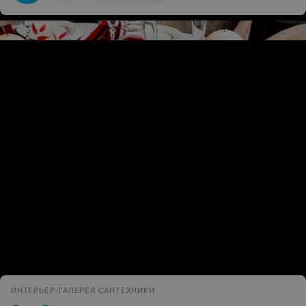
дети были довольны ,приносили домой кучу
креативных поделок ,балакали на английском,к
первому классу довольно резво читали и считали. В
общем,я доволен.
ЭФФЕКТИВНАЯ РЕКЛАМА НА САЙТЕ