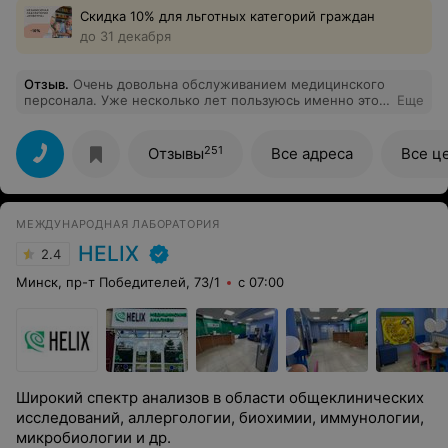
Скидка 10% для льготных категорий граждан
до 31 декабря
Отзыв
.
Очень довольна обслуживанием медицинского
персонала. Уже несколько лет пользуюсь именно этой
Еще
лабораторией. Кровь сдавать быстро, а главное -
безболезненно. (Это при моей проблеме: вены на
руках плохо видны). Так что огромное спасибо
251
Отзывы
Все адреса
Все ц
медицинскому персоналу. Буду обращаться дальше.
Единственное, хотелось бы, чтобы администраторы
тоже учились быть немножко вежливее.
МЕЖДУНАРОДНАЯ ЛАБОРАТОРИЯ
HELIX
2.4
Минск, пр-т Победителей, 73/1
с 07:00
Широкий спектр анализов в области общеклинических
исследований, аллергологии, биохимии, иммунологии,
микробиологии и др.