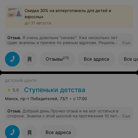
Скидка 30% на аллергопанель для детей и
взрослых
до 31 августа
Отзыв
.
Я очень довольна "синево". Уже несколько лет
сдаю анализы и причем по разным адресам. Решила
Еще
написать отзыв - потому, что удивлена, что есть плохие
отзывы... У меня вен на руках просто нет и в
больницах и поликлиниках государственных. мне
272
Отзывы
Все адреса
Все ц
всегда пропорют 2-3 раза вены пока анализ возьмут . В
"синево" такое было только один раз, а обращаюсь я
примерно раз в три месяца уже года 4 примерно. В
основном в зеленом луге или в уручье на гинтовта.
ДЕТСКИЙ ЦЕНТР
Спасибо персоналу.!
Ступеньки детства
5.0
Минск, пр-т Победителей, 73/1
с 17:00
Отзыв
.
Добрый день.Прочел отзыв и не мог остаться в
стороне. Знаком с этой школой на протяжении 10 лет,
Еще
в нее ходили трое моих детей. Сразу скажу по поводу
материалов,прописей , считалочек и прочего. Это
были новые красочные книжки московского
Все адреса
издательства,у нас таких не видел. Я знаю ,что мои