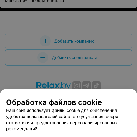
Минск, пр-т Победителей, 4а
Добавить компанию
Добавить специалиста
О проекте
Новости проекта
Размещение рекламы
Обработка файлов cookie
Вакансии
Публичный договор
Способы оплаты
Наш сайт использует файлы cookie для обеспечения
Публичный договор по использованию сервиса
удобства пользователей сайта, его улучшения, сбора
«Афиша»
статистики и предоставления персонализированных
Пользовательское соглашение
рекомендаций.
Написать в поддержку