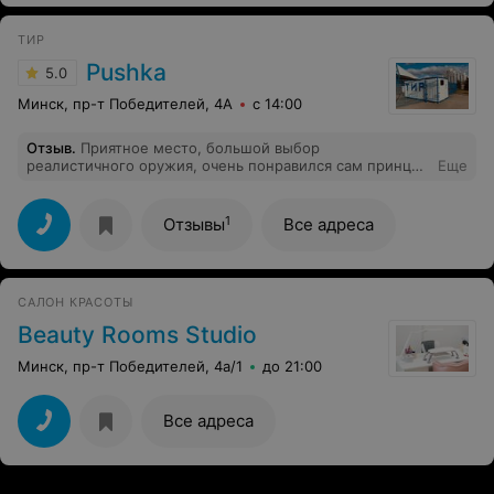
предложений. Деньги до сих пор не вернули.
ТИР
Pushka
5.0
Минск, пр-т Победителей, 4А
с 14:00
Отзыв
.
Приятное место, большой выбор
реалистичного оружия, очень понравился сам принцип
Еще
стрельбы по экрану. А арболет вообще огонь)
1
Отзывы
Все адреса
САЛОН КРАСОТЫ
Beauty Rooms Studio
Минск, пр-т Победителей, 4а/1
до 21:00
Все адреса