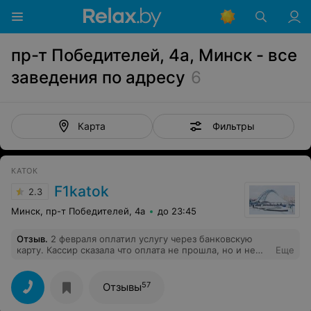
пр-т Победителей, 4а, Минск - все
заведения по адресу
6
Фильтры
Карта
КАТОК
F1katok
2.3
Минск, пр-т Победителей, 4а
до 23:45
Отзыв
.
2 февраля оплатил услугу через банковскую
карту. Кассир сказала что оплата не прошла, но и не
Еще
дала никакого чека. Пришлось оплачивать наличными.
После оплаты наличными на мой телефон пришло
сообщение что деньги с моего счёта списаны.
57
Отзывы
Получилась двойная оплата за одну и ту же услугу. По
этому поводу я оставил запись в книге замечаний и