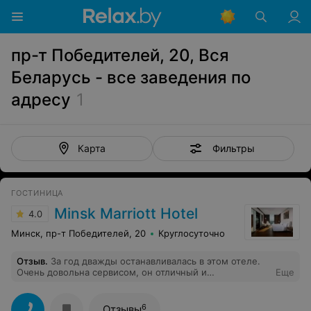
пр-т Победителей, 20, Вся
Беларусь - все заведения по
адресу
1
Фильтры
Карта
ГОСТИНИЦА
Minsk Marriott Hotel
4.0
Минск, пр-т Победителей, 20
Круглосуточно
Отзыв
.
За год дважды останавливалась в этом отеле.
Очень довольна сервисом, он отличный и
Еще
ненавязчивый, интерьером, видом на реку. У меня
проблемы со сном, но ваши кровати... выше всяких
похвал, очень удобные, комфортные! Для бизнес
6
Отзывы