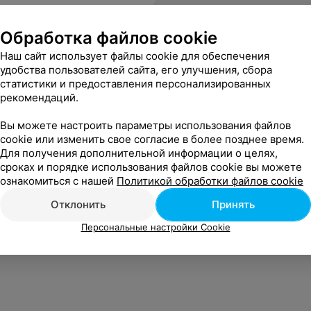
Обработка файлов cookie
Наш сайт использует файлы cookie для обеспечения
удобства пользователей сайта, его улучшения, сбора
статистики и предоставления персонализированных
рекомендаций.
м! Чистоте реально поразились. И, кстати, про бассейн - он тёплый, то что нужно, а купель - холодная - как и должно быть!).В общем: сервис, персонал, оснащение и общее впечатление - реально на высоком уровне! Держат марку!
Еще
Вы можете настроить параметры использования файлов
cookie или изменить свое согласие в более позднее время.
Для получения дополнительной информации о целях,
сроках и порядке использования файлов cookie вы можете
ознакомиться с нашей
Политикой обработки файлов cookie
Отклонить
Принять
Персональные настройки Cookie