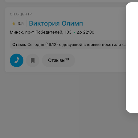
СПА-ЦЕНТР
Виктория Олимп
3.5
Минск, пр-т Победителей, 103
до 22:00
Отзыв
.
Сегодня (16.12) с девушкой впервые посетили сауну Спа-Центра Олимпа. Несмотря на то, что мы довольно часто ходим в сауну, но такого ещё не видели! Спа-Центр Олимпа реально удивил. Во-первых, кристальная чистота кругом.Во-вторых, очень оригинальный хамам (температурный режим, конструкция лежаков, а небо вообще хотелось сфоткать, но боялись за телефон) И в-третьих - персонал! Огромное спасибо администратору Дарье - всё рассказала, показала, объяснила как пользоваться гидромассажем в бассейне т.д. А также горничны
19
Отзывы