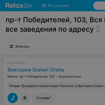
Все рубрики
пр-т Победителей, 103, Вся
все заведения по адресу
2
Фильтры
ГОСТИНИЦА
Виктория Олимп Отель
Минск, пр-т Победителей, 103
Круглосуточно
Отзыв
.
Проводили презентацию Panasonic в Виктория Олимп в конференц-зале Барселона, декабрь 2015 года. Все прошло замечательно и на высоком уровне. Зал очень понравился, современное оборудование.Хотим поблагодарить команду сотрудников за хорошую и четкую работу. Отдельное спасибо хотим выразить Оксане Ковалевой профессионалу с большой буквы, с ней все вопросы решались быстро и легко. А так же хотим отметить прек
1
Отзывы