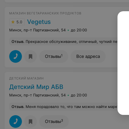
МАГАЗИН ВЕГЕТАРИАНСКИХ ПРОДУКТОВ
Vegetus
5.0
Минск, пр-т Партизанский, 54
до 20:00
Отзыв
.
Прекрасное обслуживание, отличный, чуткий персона
1
Отзывы
Все адреса
ДЕТСКИЙ МАГАЗИН
Детский Мир АБВ
Минск, пр-т Партизанский, 54
до 20:00
Отзыв
.
Меня порадовало то, что там можно найти марку Бемби. У кого есть 
3
Отзывы