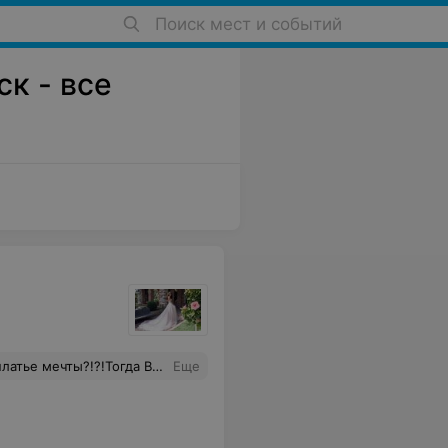
Поиск мест и событий
ск - все
нимательны и обязательно подберут платье с учетом всех Ваших пожеланий! Если Вы в поисках свадебного платья- «бонжур»! Очень советую!
Еще