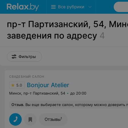
Все рубрики
пр-т Партизанский, 54, Мин
заведения по адресу
4
Фильтры
СВАДЕБНЫЙ САЛОН
Bonjour Atelier
5.0
Минск, пр-т Партизанский, 54
до 20:00
Отзыв
.
Вы еще выбираете салон, которому можно доверить платье мечты?!?!Тогда Вам в салон «бонжур»!Это действительно то место, где живут платья с душой! В платьях огромное количество ручного труда, они просто завораживают своей красотой, выбор действительно на любой вкус и цвет, прекрасный персонал- девочки приветливы, в
1
Отзывы