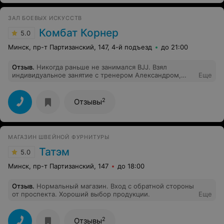
ЗАЛ БОЕВЫХ ИСКУССТВ
Комбат Корнер
5.0
Минск, пр-т Партизанский, 147, 4-й подъезд
до 21:00
Отзыв
.
Никогда раньше не занимался BJJ. Взял
индивидуальное занятие с тренером Александром,
Еще
который познакомил с основами джиуджицу как в
теории, так и на практике. Занятие проходило наедине
с тренером, что позволило внимательно учиться и не
2
Отзывы
отвлекаться. Здесь есть все необходимое: просторный
зал, раздельные м/ж раздевалки с душевыми,
гардероб, туалет. Мне все понравилось, было здорово!
МАГАЗИН ШВЕЙНОЙ ФУРНИТУРЫ
Татэм
5.0
Минск, пр-т Партизанский, 147
до 18:00
Отзыв
.
Нормальный магазин. Вход с обратной стороны
от проспекта. Хороший выбор продукции.
Еще
2
Отзывы