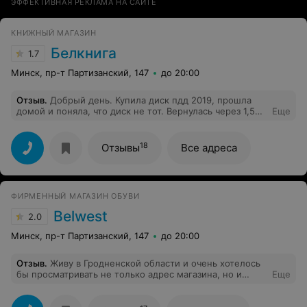
ЭФФЕКТИВНАЯ РЕКЛАМА НА САЙТЕ
КНИЖНЫЙ МАГАЗИН
Белкнига
1.7
Минск, пр-т Партизанский, 147
до 20:00
Отзыв
.
Добрый день. Купила диск пдд 2019, прошла
домой и поняла, что диск не тот. Вернулась через 1,5
Еще
часа назад, но сдать не смогла. Диск изначально не
упакован в герметичную упаковку, что и создаёт
трудности. Я им не пользовалась, даже не открывала
18
Отзывы
Все адреса
упаковку, но доказать это им невозможно. Товар в
перечне невозвратных товаров! Поэтому на будущее,
сделайте герметичную или какую-либо упаковку, по
которой можно будет понять, что диск не был в
ФИРМЕННЫЙ МАГАЗИН ОБУВИ
употреблении. Очень неприятное впечатление, хотя
раньше была их покупателем. Сейчас - не
Belwest
2.0
рекомендую!
Минск, пр-т Партизанский, 147
до 20:00
Отзыв
.
Живу в Гродненской области и очень хотелось
бы просматривать не только адрес магазина, но и
Еще
каталог имеющейся обуви..