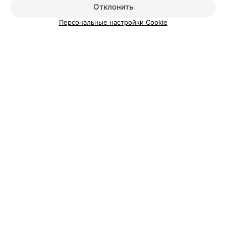
Отклонить
Персональные настройки Cookie
Добавить компанию
Добавить специалиста
О проекте
Новости проекта
Размещение рекламы
Вакансии
Публичный договор
Способы оплаты
Публичный договор по использованию сервиса
«Афиша»
Пользовательское соглашение
Написать в поддержку
Связаться по вопросам сотрудничества
Написать руководителю relax.by