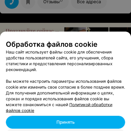
17
Отзывы
Все адреса
Обработка файлов cookie
Наш сайт использует файлы cookie для обеспечения
удобства пользователей сайта, его улучшения, сбора
статистики и предоставления персонализированных
ЭФФЕКТИВНАЯ РЕКЛАМА НА САЙТЕ
рекомендаций.
ЛОМБАРД
Вы можете настроить параметры использования файлов
cookie или изменить свое согласие в более позднее время.
Слиток
Для получения дополнительной информации о целях,
Минск, пр-т Партизанский, 147
до 19:00
сроках и порядке использования файлов cookie вы
можете ознакомиться с нашей
Политикой обработки
файлов cookie
Все адреса
Принять