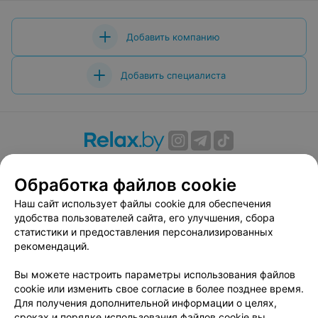
Добавить компанию
Добавить специалиста
О проекте
Новости проекта
Размещение рекламы
Обработка файлов cookie
Вакансии
Публичный договор
Способы оплаты
Публичный договор по использованию сервиса
Наш сайт использует файлы cookie для обеспечения
«Афиша»
удобства пользователей сайта, его улучшения, сбора
статистики и предоставления персонализированных
Пользовательское соглашение
рекомендаций.
Написать в поддержку
Вы можете настроить параметры использования файлов
Связаться по вопросам сотрудничества
cookie или изменить свое согласие в более позднее время.
Написать руководителю relax.by
Для получения дополнительной информации о целях,
Персональные настройки cookie
сроках и порядке использования файлов cookie вы