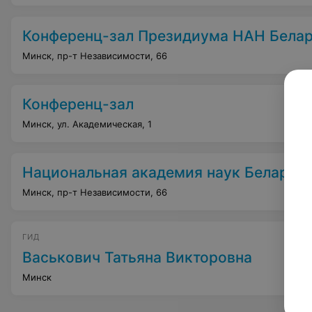
Конференц-зал Президиума НАН Бела
Минск, пр-т Независимости, 66
Конференц-зал
Минск, ул. Академическая, 1
Национальная академия наук Беларус
Минск, пр-т Независимости, 66
ГИД
Васькович Татьяна Викторовна
Минск