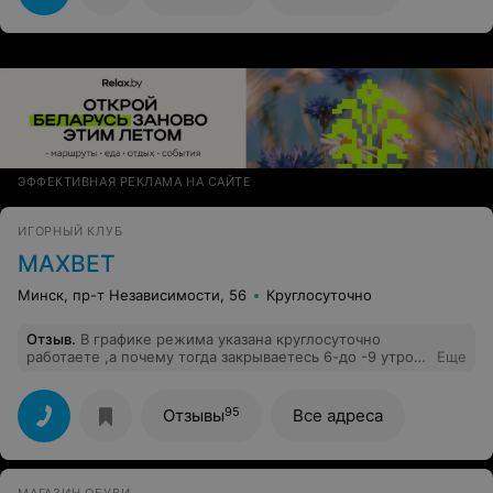
ЭФФЕКТИВНАЯ РЕКЛАМА НА САЙТЕ
ИГОРНЫЙ КЛУБ
MAXBET
Минск, пр-т Независимости, 56
Круглосуточно
Отзыв
.
В графике режима указана круглосуточно
работаете ,а почему тогда закрываетесь 6-до -9 утром!
Еще
играть нельзя ???
95
Отзывы
Все адреса