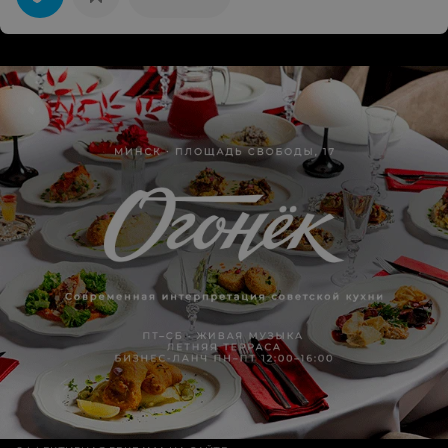
Очень внимательно отнеслась к нашем "критериям",
помогла выбрать ткань, которая будет хорошо
сочетаться и по цвету и по текстуре с нашем
интрерьером. В итоге мы очень довольны результатом!
Цена и сроки изготовления - тоже на высоте.
Огромное спасибо салону за помощь!