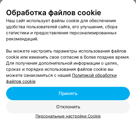
Минск, пр-т Независимости, 56
с 10:00
Обработка файлов cookie
Наш сайт использует файлы cookie для обеспечения
Все адреса
удобства пользователей сайта, его улучшения, сбора
статистики и предоставления персонализированных
рекомендаций.
МАГАЗИН ОДЕЖДЫ
Вы можете настроить параметры использования файлов
Birgitta
cookie или изменить свое согласие в более позднее время.
Минск, пр-т Независимости, 56
с 10:00
Для получения дополнительной информации о целях,
сроках и порядке использования файлов cookie вы
можете ознакомиться с нашей
Политикой обработки
Все адреса
файлов cookie
Принять
Отклонить
Персональные настройки Cookie
Добавить компанию