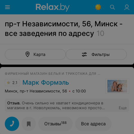
пр-т Независимости, 56, Минск -
все заведения по адресу
10
Фильтры
Карта
ФИРМЕННЫЙ МАГАЗИН БЕЛЬЯ И ТРИКОТАЖА ДЛЯ ВСЕЙ СЕМЬИ
Марк Формэль
2.1
Минск, пр-т Независимости, 56
с 10:00
Отзыв
.
Очень сильно не хватает кондиционера в
магазине в г. Новолукомль, невозможно просто
Еще
находиться в магазине, примерять бельё, одно
желание - сбежать побыстрее, очень жарко и душно.
Уважаемое руководство, примите меры и пожалейте
188
Отзывы
Все адреса
своих клиентов и сотрудников, которым приходиться
работать в таких невыносимых условиях!