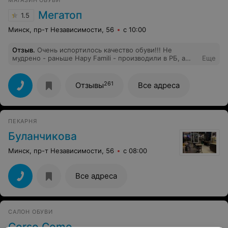
МАГАЗИН ОБУВИ
Мегатоп
1.5
Минск, пр-т Независимости, 56
с 10:00
Отзыв
.
Очень испортилось качество обуви!!! Не
мудрено - раньше Нару Famili - производили в РБ, а
Еще
сейчас - это Китай. Купила осенние сапоги. А у них
оказалась подошва из вонючей китайской резины((( Так
что - советую - в Мега топе - нюхайте обувь перед
261
Отзывы
Все адреса
покупкой. Вернуть мне деньги отказались - вы уже
носили, только через экспертизу. Знаем мы ваши
экспертизы!
ПЕКАРНЯ
Буланчикова
Минск, пр-т Независимости, 56
с 08:00
Все адреса
САЛОН ОБУВИ
Corso Como