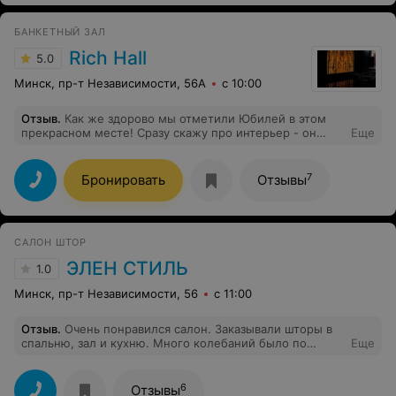
БАНКЕТНЫЙ ЗАЛ
Rich Hall
5.0
Минск, пр-т Независимости, 56А
с 10:00
Отзыв
.
Как же здорово мы отметили Юбилей в этом
прекрасном месте! Сразу скажу про интерьер - он
Еще
просто нереальный, очень необычный, гости только и
делали, что везде фотографировались. По кухне тоже
все супер! Всё очень свежее, порции сытные, а самое
7
Бронировать
Отзывы
главное - меню очень вкусное! Отдельное спасибо за
сервис - официанты очень внимательные, никакой
суеты, мы просто отдыхали и наслаждались вечером.
Идеальное место, когда хочется, чтобы было и
САЛОН ШТОР
красиво, и вкусно, и организовано на уровне!
ЭЛЕН СТИЛЬ
1.0
Минск, пр-т Независимости, 56
с 11:00
Отзыв
.
Очень понравился салон. Заказывали шторы в
спальню, зал и кухню. Много колебаний было по
Еще
поводу ткани, т.к. старались, чтобы всё подходило к
нашему дизайну. С выбором нам помогала консультант
Мария и она со своей задачей справилась на все 100%.
6
Отзывы