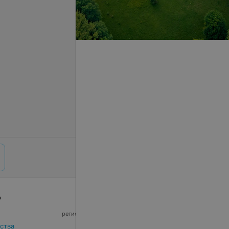
р
© 2026 ООО «Артокс Лаб», УНП 191700409,
регистрирующий орган - Минский горисполком
|
220012, Республика Беларусь, г. Минск,
ства