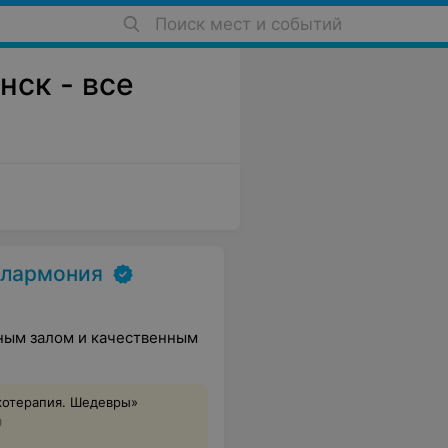
Поиск мест и событий
нск - все
илармония
ным залом и качественным
котерапия. Шедевры»
0