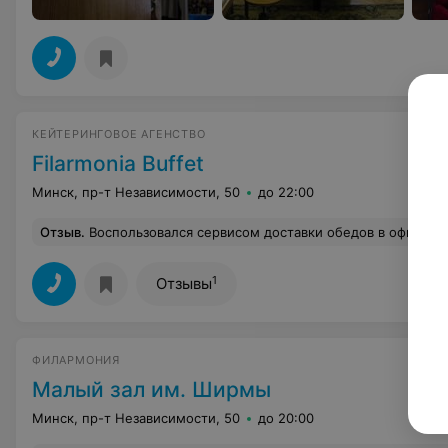
КЕЙТЕРИНГОВОЕ АГЕНСТВО
Filarmonia Buffet
Минск, пр-т Независимости, 50
до 22:00
Отзыв
.
Воспользовался сервисом доставки обедов в офис. Очень приятное впечатление, вкусная еда, достаточно простая и домашняя, хорошая цена, 
1
Отзывы
ФИЛАРМОНИЯ
Малый зал им. Ширмы
Минск, пр-т Независимости, 50
до 20:00