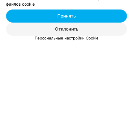
файлов cookie
1
Отзывы
Все адреса
Принять
Отклонить
КАВЯРНЯ
Персональные настройки Cookie
Mroja
Минск, пр-т Независимости, 43
до 22:00
ВЕГАНСКОЕ КАФЕ
Сельский дом
Минск, пр-т Независимости, 52
до 18:00
ТУРИСТИЧЕСКИЙ ОПЕРАТОР
Балканинтур
Минск, пр-т Независимости, 43