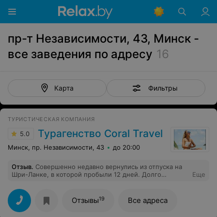
пр-т Независимости, 43, Минск -
все заведения по адресу
16
Фильтры
Карта
ТУРИСТИЧЕСКАЯ КОМПАНИЯ
Турагенство Coral Travel
5.0
Минск, пр. Независимости, 43
до 20:00
Отзыв
.
Совершенно недавно вернулись из отпуска на
Шри-Ланке, в которой пробыли 12 дней. Долго
Еще
решались, в какое агентство обратиться и
остановились на Coral Travel. Нам попался отличный и
приятный менеджер Ирина, которая провела с нами
19
Отзывы
Все адреса
консультацию и благодаря её помощи, мы выбрали
страну для отдыха. Все наши пожелания и капризы