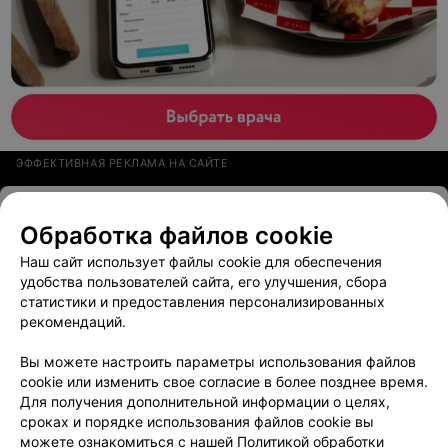
ЭФФЕКТИВНАЯ РЕКЛАМА НА САЙТЕ
АВТОРСКИЕ ИЗДЕЛИЯ ИЗ КОЖИ
Обработка файлов cookie
МАКЕY
Наш сайт использует файлы cookie для обеспечения
Минск, пр-т Независимости, 43
до 20:00
удобства пользователей сайта, его улучшения, сбора
статистики и предоставления персонализированных
Все адреса
рекомендаций.
Вы можете настроить параметры использования файлов
cookie или изменить свое согласие в более позднее время.
МАГАЗИН АЛКОГОЛЬНЫХ НАПИТКОВ
Для получения дополнительной информации о целях,
Семь пятниц
сроках и порядке использования файлов cookie вы
можете ознакомиться с нашей
Политикой обработки
Минск, ул. Независимости, 52
до 22:05