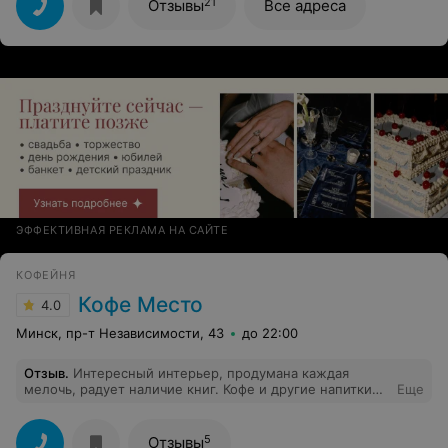
21
Отзывы
Все адреса
ЭФФЕКТИВНАЯ РЕКЛАМА НА САЙТЕ
КОФЕЙНЯ
Кофе Место
4.0
Минск, пр-т Независимости, 43
до 22:00
Отзыв
.
Интересный интерьер, продумана каждая
мелочь, радует наличие книг. Кофе и другие напитки
Еще
очень вкусные. Спасибо персоналу за качественное
обслуживание, очень дружелюбные и позитивные
ребята работают. 5
5
Отзывы