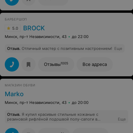
БАРБЕРШОП
BROCK
5.0
Минск, пр-т Независимости, 43
до 22:00
Отзыв
.
Отличный мастер с позитивным настроением!
Еще
1005
Отзывы
Все адреса
МАГАЗИН ОБУВИ
Marko
Минск, пр-т Независимости, 43
до 20:00
Отзыв
.
Я купил красивые стильные кожаные с
резиновой рифлёной подошвой полу-сапоги в
Еще
довольно большом магазине Марко в Минске по
адресу Логойский тракт за 209рублей со скидкой