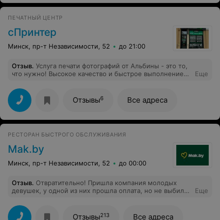
были учтены, и выполнены на 100%. У нас осталась
масса приятных эмоций и впечатлений. Обязательно в
ПЕЧАТНЫЙ ЦЕНТР
следующий раз будем пользоваться исключительно
услугами Ирины, и надеемся, что Coral Travel поможет
сПринтер
нам увидеть больше прекрасных и чудных уголков
нашей Земли. Огромное Вам спасибо!
Минск, пр-т Независимости, 52
до 21:00
Отзыв
.
Услуга печати фотографий от Альбины - это то,
что нужно! Высокое качество и быстрое выполнение
Еще
заказа.
6
Отзывы
Все адреса
РЕСТОРАН БЫСТРОГО ОБСЛУЖИВАНИЯ
Mak.by
Минск, пр-т Независимости, 52
до 00:00
Отзыв
.
Отвратительно! Пришла компания молодых
девушек, у одной из них прошла оплата, но не выбился
Еще
заказ, сказали, что должны вернуться деньги, у них
проблемы с терминалом. ничего не вернулось, была
показана выписка с банковского счета. Заказ не
213
Отзывы
Все адреса