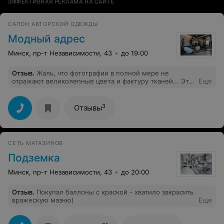
ЭФФЕКТИВНАЯ РЕКЛАМА НА САЙТЕ
САЛОН АВТОРСКОЙ ОДЕЖДЫ
Модный адрес
Минск, пр-т Независимости, 43
до 19:00
Отзыв
.
Жаль, что фотографии в полной мере не
отражают великолепные цвета и фактуру тканей... Это
Еще
надо видеть! Загляните туда и вы по-настоящему
полюбите и этот уютный островок моды, и эту
талантливую команду профессионалов, и эти
3
Отзывы
сказочные ткани! Спасибо, что Вы есть!
СЕТЬ МАГАЗИНОВ
Подземка
Минск, пр-т Независимости, 43
до 20:00
Отзыв
.
Покупал баллоны с краской - хватило закрасить
вражескую мазню)
Еще