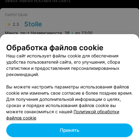
ЭФФЕКТИВНАЯ РЕКЛАМА НА САЙТЕ
ПИРОГОВАЯ
Stolle
2.3
Минск, пр-т Независимости, 38
до 23:00
Отзыв
.
Это любимое место моего сына. Всегда
Обработка файлов cookie
приветливый,внимательный персонал.В особенности
Еще
смена где работает парень который разговаривает по-
Наш сайт использует файлы cookie для обеспечения
белоруски ,что очень редко встретишь и
удобства пользователей сайта, его улучшения, сбора
замечательная светленькая девушка .Нам очень
135
Отзывы
Все адреса
статистики и предоставления персонализированных
нравится приходить сюда,побольше бы такого
рекомендаций.
замечательного персонала.
Вы можете настроить параметры использования файлов
cookie или изменить свое согласие в более позднее время.
Для получения дополнительной информации о целях,
сроках и порядке использования файлов cookie вы
можете ознакомиться с нашей
Политикой обработки
Добавить компанию
файлов cookie
Добавить специалиста
Принять