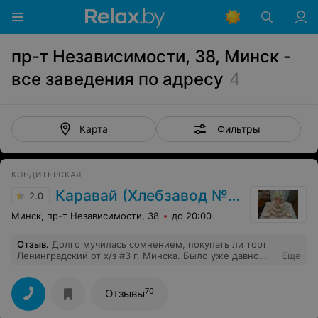
пр-т Независимости, 38, Минск -
все заведения по адресу
4
Фильтры
Карта
КОНДИТЕРСКАЯ
Каравай (Хлебзавод №3)
2.0
Минск, пр-т Независимости, 38
до 20:00
Отзыв
.
Долго мучилась сомнением, покупать ли торт
Ленинградский от х/з #3 г. Минска. Было уже давно
Еще
сложившееся мнение о крайне низком качестве. Но
вот появился в продаже данный торт в новой упаковке
с многообещающей заявкой о вкусе детства. Долго на
70
Отзывы
него смотрела, не решаясь купить. Но однажды
ужасно захотелось именно его, а любимого мною в