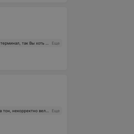
потом не бегали в поисках подходящего банкомата!
Еще
ащаться именно в эту мастерскую отпало сразу!
Еще