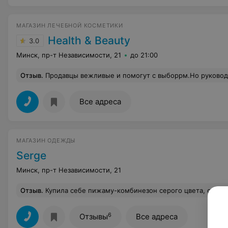
МАГАЗИН ЛЕЧЕБНОЙ КОСМЕТИКИ
Health & Beauty
3.0
Минск, пр-т Независимости, 21
до 21:00
Отзыв
.
Продавцы вежливые и помогут с выборрм.Но руководство,похоже не видит ,что их пакеты,котрые,еще и прод
Все адреса
МАГАЗИН ОДЕЖДЫ
Serge
Минск, пр-т Независимости, 21
Отзыв
.
Купила себе пижаму-комбинезон серого цвета, с кружевом и открытой спиной - я в восторге, правда! Самая удобная пижама для сна. В общем, я довольна, спасибо большое Se
6
Отзывы
Все адреса