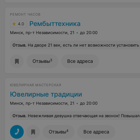
РЕМОНТ ЧАСОВ
Рембыттехника
4.0
Минск, пр-т Независимости, 21
до 20:00
Отзыв
.
На дворе 21 век, есть ли нет возможности установить терминал, так Вы хоть разоритесь на табличку!!!! Чтоб люди 
3
Отзывы
Все адреса
ЮВЕЛИРНАЯ МАСТЕРСКАЯ
Ювелирные традиции
Минск, пр-т Независимости, 21
до 20:00
Отзыв
.
Невежливая девушка отвечающая на звонок! Повышала тон, некорректно вела разговор с клиентом! Желание обр
4
Отзывы
Все адреса