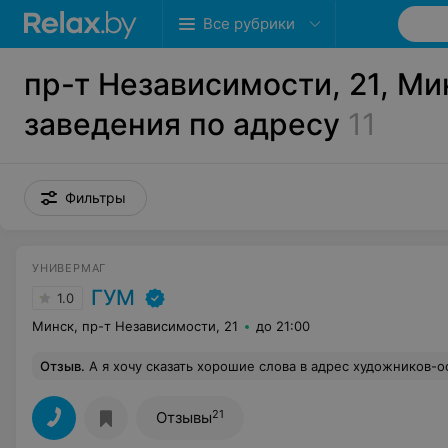
Все рубрики
пр-т Независимости, 21, Ми
заведения по адресу
11
Фильтры
УНИВЕРМАГ
ГУМ
1.0
Минск, пр-т Независимости, 21
до 21:00
Отзыв
.
А я хочу сказать хорошие слова в адрес художников-оформителей ГУМа. Наконец-то у этого магазина появилось адекватное как архитектуре здания,так и его интерьеру оформление витрин и залов. Все скромно, лаконично и со вкусом. Никаких кастрюль, сковородок и рулонов тканей.Видно,что располагают они ограниченными материальными средств
21
Отзывы