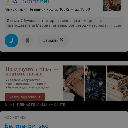
Stormnet
4.9
Минск, пр-т Независимости, 168/2
до 15:00
Отзыв
.
Обучалась тестированию в данном центре,
преподаватель Марина Гапеева. Вот сегодня забрала
Еще
свой сертификат)) Мой отзыв будет супер
положительным: Марина отличный преподаватель, все
доступно объясняет и кучу дополнительной
110
Отзывы
информации даёт из своего опыта. Очень терпелива,
снова и снова проверяла наши домашки)) Сами
презентации составлены очень содержательно, центр
даёт всё, остаётся только самому учить и все будет ок!
ЭФФЕКТИВНАЯ РЕКЛАМА НА САЙТЕ
КОСМЕТИКА
Белита-Витэкс