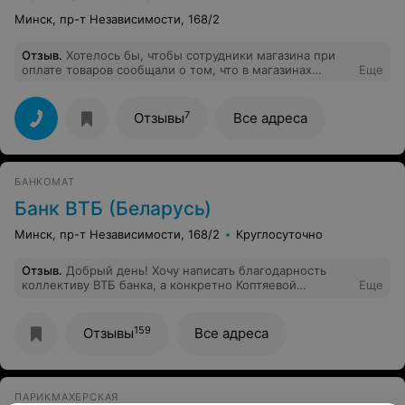
Минск, пр-т Независимости, 168/2
Отзыв
.
Хотелось бы, чтобы сотрудники магазина при
оплате товаров сообщали о том, что в магазинах
Еще
действует дисконтная карта "Мила" при оплате
товаров, при этом объявления в магазине также нет!
7
Отзывы
Все адреса
БАНКОМАТ
Банк ВТБ (Беларусь)
Минск, пр-т Независимости, 168/2
Круглосуточно
Отзыв
.
Добрый день! Хочу написать благодарность
коллективу ВТБ банка, а конкретно Коптяевой
Еще
Екатерине Руслановне и специалисту call-центру
Лошик Веронике Ивановне (возможно неправильно
написала фамилию)за терпение и умение выслушивать
159
Отзывы
Все адреса
сложившуюся ситуацию,которая произошла на той
неделе. Девушки ни в коем случае не были
виноваты,просто сама ситуация загнала в тупик! Клала
деньги на телефоны банкомата БПС банка и
ПАРИКМАХЕРСКАЯ
расплачивалась картой ВТБ банка,как оказалось все