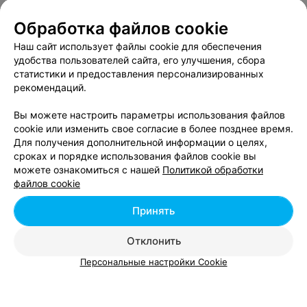
дело было в самом банкомате,что в дальнейшем
Для вас
произошёло необратимое возмущение! БПС банк
Обработка файлов cookie
направил разобраться с моим банком,что в результате
Минск, пр-т Независимости, 172
до 18:00
придя в ВТБ банк под конец рабочего дня вынесли
Наш сайт использует файлы cookie для обеспечения
мозг сотрудницам!!!а на самом-то деле нужно было не
удобства пользователей сайта, его улучшения, сбора
с моим банком разбираться,а с БПС(они нас направили
статистики и предоставления персонализированных
к вам)!!!! Приносим глубочайшие извинения
сотрудницам,которые просто выполняли свою
рекомендаций.
работу,я(ваш клиент ) и девушка ,которая в тот момент
со мной была действительно были внедоумении от
Вы можете настроить параметры использования файлов
АГЕНТСТВО СОБЫТИЙНОГО МАРКЕТИНГА
этой ситуации! Впредь поощрять их и сотрудницу
cookie или изменить свое согласие в более позднее время.
которая подошла!
Терра Групп
Для получения дополнительной информации о целях,
сроках и порядке использования файлов cookie вы
Минск, пр-т Независимости, 168/2
можете ознакомиться с нашей
Политикой обработки
файлов cookie
Времена года
Принять
Минск, ст.м. Уручье
до 21:00
Отклонить
Персональные настройки Cookie