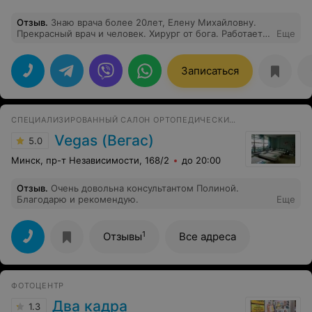
Отзыв
.
Знаю врача более 20лет, Елену Михайловну.
Прекрасный врач и человек. Хирург от бога. Работает
Еще
по призванию. Познакомились, лечили собаку, много
где перепроверяла диагноз и она была права. Теперь с
котейкой обращаемся за консультациями.Всем
Записаться
рекомендую!!!
СПЕЦИАЛИЗИРОВАННЫЙ САЛОН ОРТОПЕДИЧЕСКИХ МАТРАСОВ И АКСЕССУАРОВ ДЛЯ СНА
Vegas (Вегас)
5.0
Минск, пр-т Независимости, 168/2
до 20:00
Отзыв
.
Очень довольна консультантом Полиной.
Благодарю и рекомендую.
Еще
1
Отзывы
Все адреса
ФОТОЦЕНТР
Два кадра
1.3