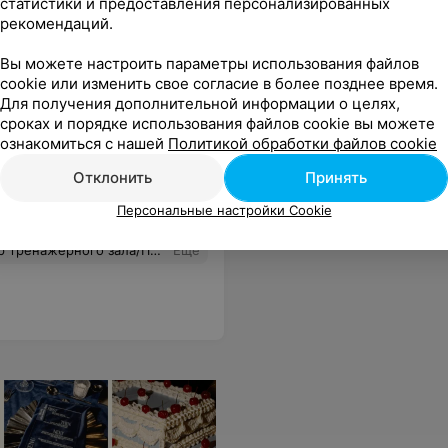
статистики и предоставления персонализированных
рекомендаций.
Вы можете настроить параметры использования файлов
cookie или изменить свое согласие в более позднее время.
Для получения дополнительной информации о целях,
сроках и порядке использования файлов cookie вы можете
ознакомиться с нашей
Политикой обработки файлов cookie
Отклонить
Принять
Персональные настройки Cookie
щала персональные тренировки у Дмитрия Мироновича. Знания, которые он мне дал, сокровища. Спасибо огромное! Практические занятия у нас проходили в зале Lifestyle. Отличное оборудование, очень комфортная атмосфера. Ребята, работающие на reception, большие молодцы. Спасибо Вам!
Еще