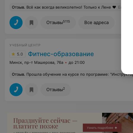
Отзыв
.
Всё как всегда великолепно! Только к Лене ❤️
Еще
5115
Отзывы
Все адреса
УЧЕБНЫЙ ЦЕНТР
Фитнес-образование
5.0
Минск, пр-т Машерова, 76а
до 21:00
Отзыв
.
Прошла обучение на курсе по программе: "Инструктор тренажерного зала/Персональный тренер". Очень хочется поделиться своими впечатлениями и эмоциями. Обучение длилось на протяжении 3 месяцев. Незабываемое время! Масса интересной, хорошо излагаемой информации, только благоприятная атмосфера. Преподаватели нашей группы, методисты Андрей Попов, Дмитрий Миронович, Кирилл Зеленский. Мастера своего дела. Профессионалы самого высокого уровня. Просто замечательные люди. Спасибо Вам, огромное, за все! Отдельную благодарность, моему замечательному тренеру, Дмитрию Мироновичу. Уникальный человек! Тренер, преданный своему делу. В течении всего этого времени я посе
2
Отзывы