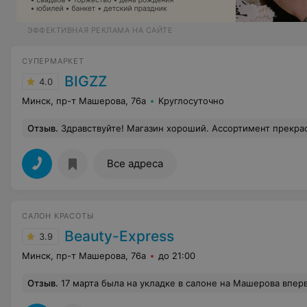
ЭФФЕКТИВНАЯ РЕКЛАМА НА САЙТЕ
СУПЕРМАРКЕТ
BIGZZ
4.0
Минск, пр-т Машерова, 76а
Круглосуточно
Отзыв
.
Здравствуйте! Магазин хороший. Ассортимент прекрасный. Нет никаких нарушений, все имеет презентабельный вид. Сотрудники работают приветливые особенное внимание группе охраны. Хотелось бы конечно чтобы руководители магазина и других работников так же научили хорошо работать и добросовестно 
Все адреса
САЛОН КРАСОТЫ
Beauty-Express
3.9
Минск, пр-т Машерова, 76а
до 21:00
Отзыв
.
17 марта была на укладке в салоне на Машерова впервые. Мастер Вера-очень приятная девушка, специалист своего дела, сделала отличную укладку, волосы выглядели просто потрясно. Я была во многих салонах города, но такой результат впервые, вот что знач