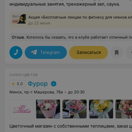
индивидуальные занятия, тренажерный зал, сауна.
Акция «Бесплатные лекции по фитнесу для членов к
до 22 июня
Отзыв
.
Хотелось бы сказать, что в клубе работает отличный персонал! Профессионализм тренеров ещё на себе не оценила, но ни капли не сомневаюсь в нём. На рецепции работают прекрасные девушки, отдельное огромное спасибо менеджеру Яне, которая все доступно объяснила, сопроводила меня в клубе, 
Telegram
Записаться
САЛОН ЦВЕТОВ
Фурор
5.0
Минск, пр-т Машерова, 76а
до 20:30
Цветочный магазин с собственными теплицами, заказ ц