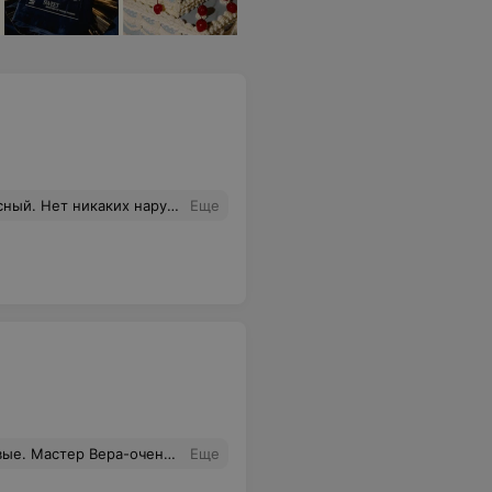
выполнять свои обязанности. Прошу повести разъяснительную беседу с руководителем данного магазина. А в целом все устраивает.
Еще
ит золотые руки. Рада, что нашла своего мастера. В салоне очень приятная атмосфера, теперь только к Вам.
Еще