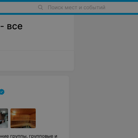
Поиск мест и событий
- все
рние группы, групповые и