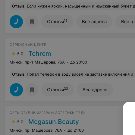
Отзыв
.
Если нужен яркий, насыщенный и изысканный букет для искушенных получателей, всегда обращаемся за помощью в «Фурор». Заказы принимаются даже в самые сжатые сроки. В
15
Отзывы
Все адреса
Все ц
СЕРВИСНЫЙ ЦЕНТР
Tehrem
5.0
Минск, пр-т Машерова, 76А
до 20:00
Отзыв
.
Попал телефон в воду висел на заставке включения и не включался, сушила и все равно не включился, отдала телефон в эту мастерскую и через 2 часа отдали рабочий телефон))) И еще уд
32
Отзывы
Все адреса
СЕТЬ СТУДИЙ ЗАГАРА И ЭСТЕТИКИ ТЕЛА
Megasun.Beauty
5.0
Минск, пр. Машерова, 76А
до 21:00