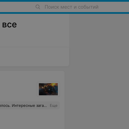
Поиск мест и событий
 все
е Насте, очень приятный и вежливый администратор
Еще