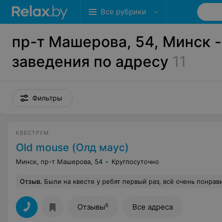
Все рубрики
пр-т Машерова, 54, Минск -
заведения по адресу
11
Фильтры
КВЕСТРУМ
Old mouse (Олд маус)
Минск, пр-т Машерова, 54
Круглосуточно
Отзыв
.
Были на квесте у ребят первый раз, всё очень понравилось. Интересные загадки, атмосфера, отдельное спасибо девушк
6
Отзывы
Все адреса