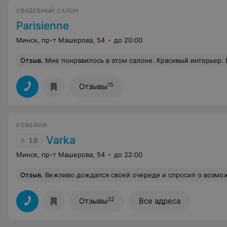
СВАДЕБНЫЙ САЛОН
Parisienne
Минск, пр-т Машерова, 54
до 20:00
Отзыв
.
Мне понравилось в этом салоне. Красивый интерьер. Выбор платьев достаточный. Много кружевных.....))))))Мне нужно было кружевное... Я померила не много. Всего 5. Не люблю шопинг во всех его проявлениях. И остановилась!!!! У мен
15
Отзывы
КОФЕЙНЯ
Varka
1.0
Минск, пр-т Машерова, 54
до 22:00
Отзыв
.
Вежливо дождался своей очереди и спросил о возможности зайти в санузел, хотя он был открыт и рядом с входом. Мог просто зайти. В нарушения зак
32
Отзывы
Все адреса