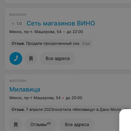
МАГАЗИН
Сеть магазинов ВИНО
1.0
Минск, пр-т. Машерова, 54
до 22:00
Отзыв
.
Продали просроченный сок.
Еще
Все адреса
МАГАЗИН
Милавица
Минск, пр-т Машерова, 54
до 20:00
Отзыв
.
7 апреля 2023посетила «Милавицу» в Дано Молл . Хочу выразить благодарность продавцу Елене. Она помогла подобрать модели мне подходящие . Очень внимате
45
Отзывы
Все адреса