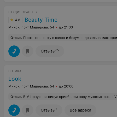
СТУДИЯ КРАСОТЫ
Beauty Time
4.8
Минск, пр-т Машерова, 54
до 21:00
Отзыв
.
Постоянно хожу в салон и безумно довольна мастером Дарьей . Она воплощает в реальность 
65
Отзывы
ОПТИКА
Look
Минск, пр-т Машерова, 54
до 20:00
Отзыв
.
В «Черную пятницу» приобрели пару мужских очков Versace. Так как пара была одна и с витрины, на линзах присутствовали небольшие царапины. Данные очки решили приобрести, так как очень понравились, а также ввиду того, что консультант предложила вариант с заменой линз, так как это расценивается как брак и производитель может произвести их замену. Необходимо было подождать месяц для доставки линз. Мы согласились. Спустя месяц нам не позвонили. Первый раз звонила супруга. Ей сказали, что уточнят информацию и перезвонят в течение часа. Звонка не последовало. Второй раз опять звонила супруга. Обратного звонка с информацией о статусе доставки также не последовало. Третий раз позвонил самостоят
3
Отзывы
Все адреса