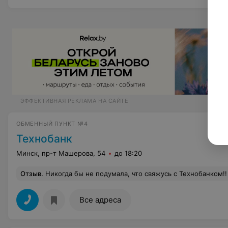
ЭФФЕКТИВНАЯ РЕКЛАМА НА САЙТЕ
ОБМЕННЫЙ ПУНКТ №4
Технобанк
Минск, пр-т Машерова, 54
до 18:20
Отзыв
.
Никогда бы не подумала, что свяжусь с Технобанком!! НО впервые в Польше уговорили оформить tax free, а потом оказалось,что только у них можно деньги вернуть. Чтобы я знала, что это реально просто, давно бы столько денег сэкономила на покупках!! Только во
Все адреса