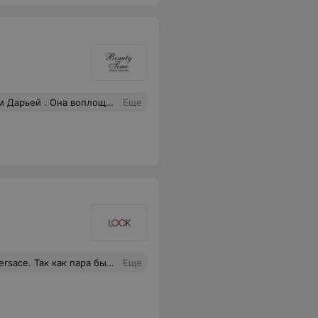
все мои мечты . Спасибо ей большое ☺️
Еще
ельно и мне сообщили, что необходимо подождать еще месяц. Стали ждать. По итогу линзы пришли в конце февраля. Ожидание заняло 3 месяца. 28 февраля поехали в магазин по адресу проспект Машерова для установки новых линз. Установили быстро, без вопросов. НО! Линзы должны были быть зеркальными
Еще