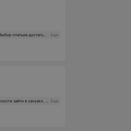
я платье со шлейфом, расшитое кружевом. Свадьба 23 сентября. Я думаю, буду неотразима. Советую.
Еще
онодательства - отказали, сказали, что надо что-нибудь купить.
Еще