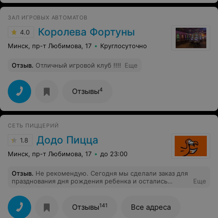
прямо в баре. Больше я в этот бар не зайду и вам
советую обходить это заведение стороной. Ну а само
ЗАЛ ИГРОВЫХ АВТОМАТОВ
испорченное пиво сняли с продажи спустя пять минут
после конфликта.
Королева Фортуны
4.0
Минск, пр-т Любимова, 17
Круглосуточно
Отзыв
.
Отличный игровой клуб !!!!
Еще
4
Отзывы
СЕТЬ ПИЦЦЕРИЙ
Додо Пицца
1.8
Минск, пр-т Любимова, 17
до 23:00
Отзыв
.
Не рекомендую. Сегодня мы сделали заказ для
празднования дня рождения ребенка и остались
Еще
разочарованы. Пицца с тонким тестом оказалась сухой,
одно тесто, начинка была распределена слишком
тонким слоем. Нагетсы также не понравились детям,
141
Отзывы
Все адреса
не доели и даже картошку не смогли доесть.К