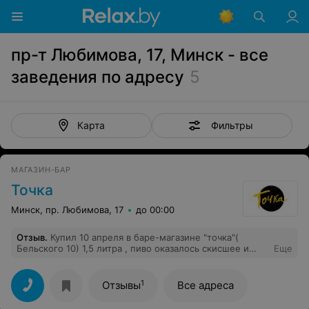
пр-т Любимова, 17, Минск - все
заведения по адресу
5
Фильтры
Карта
МАГАЗИН-БАР
Точка
Минск, пр. Любимова, 17
до 00:00
Отзыв
.
Купил 10 апреля в баре-магазине "точка"(
Бельского 10) 1,5 литра , пиво оказалось скисшее и
Еще
вонючее. Бармен сказал что всё норм, на моё
возражение что этим пивом можно как минимум
получить расстройство жкт, предложил мне таблетку
1
Отзывы
Все адреса
лоперамида выпить. Деньги не вернул! Купленное
испорченное пиво пришлось утилизировать в раковину