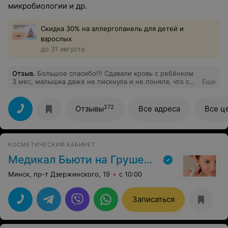
микробиологии и др.
Скидка 30% на аллергопанель для детей и
взрослых
до 31 августа
Отзыв
.
Большое спасибо!!! Сдавали кровь с ребёнком
3 мес, малышка даже не пискнула и не поняла, что с
Еще
ней сделали!!! Для меня, как для мамы, это очень
важно!!! Спасибо!!!
272
Отзывы
Все адреса
Все ц
КОСМЕТИЧЕСКИЙ КАБИНЕТ
Медикал Бьюти на Грушевке
Минск, пр-т Дзержинского, 19
с 10:00
Записаться