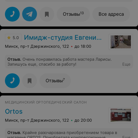
отметить,что в нашем Минске магазин однозначно
лучше! Очень правильно расположен товар,высокий
уровень знаний продавцов,культура обслуживания на
13
Отзывы
Все адреса
высоте. Приятно у них совершать покупки,а
ассортимент и количество предлагаемого товара --вне
конкуренции.
Имидж-студия Евгении Пилеко
5.0
Минск, пр-т Дзержинского, 122
до 18:00
Отзыв
.
Очень понравилась работа мастера Ларисы.
Запишусь еще, спасибо за работу!
Еще
7
Отзывы
МЕДИЦИНСКИЙ ОРТОПЕДИЧЕСКИЙ САЛОН
Ortos
Минск, пр-т Дзержинского, 122
до 20:00
Отзыв
.
Крайне разочарована приобретением товара в
магазине ORTOS. Приобретала компрессионные
Еще