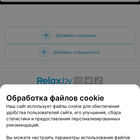
нецелесообразно предупреждать всех.
Добавить компанию
Добавить специалиста
О проекте
Новости проекта
Размещение рекламы
Обработка файлов cookie
Вакансии
Публичный договор
Способы оплаты
Наш сайт использует файлы cookie для обеспечения
Публичный договор по использованию сервиса
удобства пользователей сайта, его улучшения, сбора
«Афиша»
статистики и предоставления персонализированных
Пользовательское соглашение
рекомендаций.
Написать в поддержку
Вы можете настроить параметры использования файлов