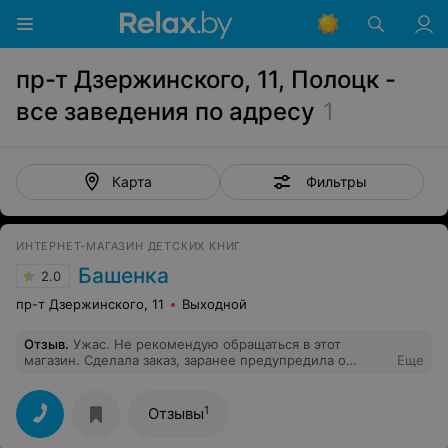
пр-т Дзержинского, 11, Полоцк -
все заведения по адресу
1
Фильтры
Карта
ИНТЕРНЕТ-МАГАЗИН ДЕТСКИХ КНИГ
Башенка
2.0
пр-т Дзержинского, 11
Выходной
Отзыв
.
Ужас. Не рекомендую обращаться в этот
магазин. Сделала заказ, заранее предупредила о
Еще
необходимости забрать заказ в пт. Сказали все ок,
будет сделано. А в пт,когда позвонила сказали, что в
лучшем случае доставят через неделю. На мое
1
Отзывы
замечание, что можно предупредить клиентов,
сообщили, что у нас 100 клиентов и что