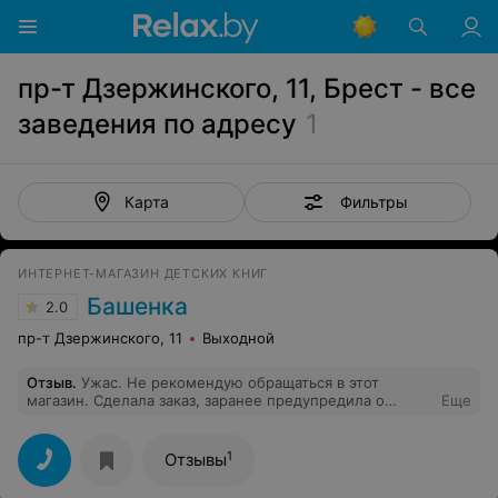
пр-т Дзержинского, 11, Брест - все
заведения по адресу
1
Фильтры
Карта
ИНТЕРНЕТ-МАГАЗИН ДЕТСКИХ КНИГ
Башенка
2.0
пр-т Дзержинского, 11
Выходной
Отзыв
.
Ужас. Не рекомендую обращаться в этот
магазин. Сделала заказ, заранее предупредила о
Еще
необходимости забрать заказ в пт. Сказали все ок,
будет сделано. А в пт,когда позвонила сказали, что в
лучшем случае доставят через неделю. На мое
1
Отзывы
замечание, что можно предупредить клиентов,
сообщили, что у нас 100 клиентов и что