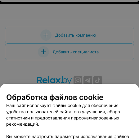
нецелесообразно предупреждать всех.
Добавить компанию
Добавить специалиста
О проекте
Новости проекта
Размещение рекламы
Обработка файлов cookie
Вакансии
Публичный договор
Способы оплаты
Наш сайт использует файлы cookie для обеспечения
Публичный договор по использованию сервиса
удобства пользователей сайта, его улучшения, сбора
«Афиша»
статистики и предоставления персонализированных
Пользовательское соглашение
рекомендаций.
Написать в поддержку
Вы можете настроить параметры использования файлов