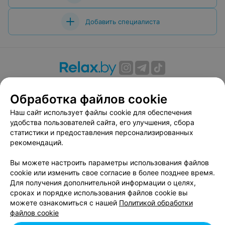
Добавить специалиста
О проекте
Новости проекта
Размещение рекламы
Обработка файлов cookie
Вакансии
Публичный договор
Способы оплаты
Публичный договор по использованию сервиса
Наш сайт использует файлы cookie для обеспечения
«Афиша»
удобства пользователей сайта, его улучшения, сбора
статистики и предоставления персонализированных
Пользовательское соглашение
рекомендаций.
Написать в поддержку
Вы можете настроить параметры использования файлов
Связаться по вопросам сотрудничества
cookie или изменить свое согласие в более позднее время.
Написать руководителю relax.by
Для получения дополнительной информации о целях,
Персональные настройки cookie
сроках и порядке использования файлов cookie вы
можете ознакомиться с нашей
Политикой обработки
Обработка персональных данных
файлов cookie